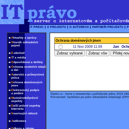
A
ktuality a zprávy
Ochrana doménových jmen
S
lovník základních
pojmů
11 Nov 2009 11:09
Jan
Ochr
E
-obchod
I
T a média
O
dpovědnost a delikty
O
chrana osobních údajů
a dat
A
utorská a průmyslová
práva
O
chrana doménových
jmen
E
lektronický podpis
a podání
ITprávo.cz - Server o internetovém a počítačovém právu; ISSN:180
Provozovatel: Společnost pro právo informačních technologií (SPIT
M
ezinárodněprávní
aspekty
D
alší právní aspekty
Internetu
S
ouvisející oblasti
J
udikatura
O
dkazy a zdroje