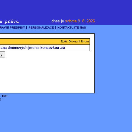
dnes je
sobota 8. 8. 2026
Zpět: Diskuzní fórum
ana dménových jmen s koncovkou .eu
1-4089
)