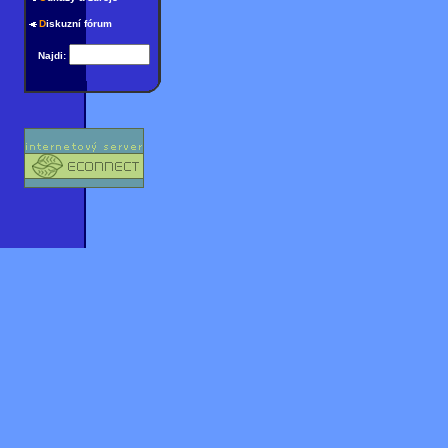
D
iskuzní fórum
Najdi: