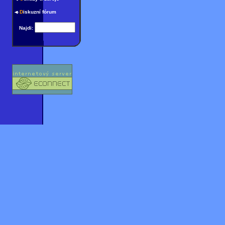
D
iskuzní fórum
Najdi: