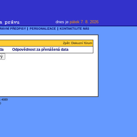
dnes je
pátek 7. 8. 2026
Zpět: Diskuzní fórum
da
Odpovědnost za přenášená data
1-4089
)