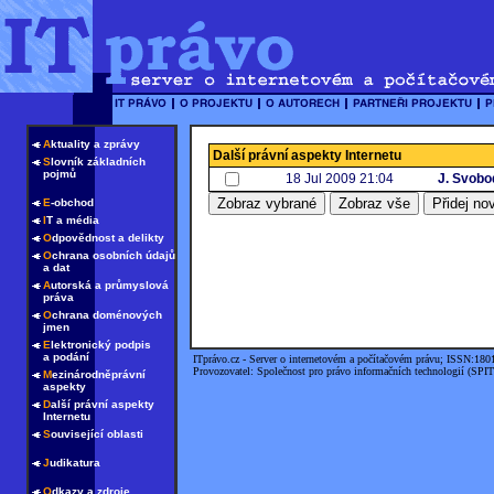
A
ktuality a zprávy
Další právní aspekty Internetu
S
lovník základních
pojmů
18 Jul 2009 21:04
J. Svobo
E
-obchod
I
T a média
O
dpovědnost a delikty
O
chrana osobních údajů
a dat
A
utorská a průmyslová
práva
O
chrana doménových
jmen
E
lektronický podpis
a podání
ITprávo.cz - Server o internetovém a počítačovém právu; ISSN:180
Provozovatel: Společnost pro právo informačních technologií (SPIT
M
ezinárodněprávní
aspekty
D
alší právní aspekty
Internetu
S
ouvisející oblasti
J
udikatura
O
dkazy a zdroje