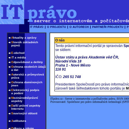
A
ktuality a zprávy
O nás
S
lovník základních
pojmů
Tento právní informační portál je spravován
Spo
se sídlem:
E
-obchod
Ústav státu a práva Akademie věd ČR,
I
T a média
Národní třída 18
O
dpovědnost a delikty
Praha 1 - Nové Město
O
chrana osobních údajů
116 91
a dat
A
utorská a průmyslová
IČO:
265 51 748
práva
O
chrana doménových
Presidentem Společností pro právo informačníc
jmen
zároveň také šéfredaktorem tohoto portálu je
M
E
lektronický podpis
a podání
M
ezinárodněprávní
ITprávo.cz - Server o internetovém a počítačovém právu; ISSN:180
aspekty
Provozovatel: Společnost pro právo informačních technologií (SPIT
D
alší právní aspekty
Internetu
S
ouvisející oblasti
J
udikatura
O
dkazy a zdroje