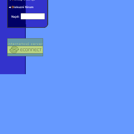
D
iskuzní fórum
Najdi: