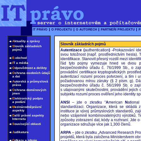
A
ktuality a zprávy
Slovník základních pojmů
S
lovník základních
pojmů
Autentizace (
authentication
) -
Prokazování ide
svou totožnost (např. prostřednictvím hesla
E
-obchod
identifikace. Stanovit přesný rozdíl mezi ident
I
T a média
řád tyto pojmy vymezuje hned ve dvou pr
bezpečnostního úřadu č. 76/1999 Sb., o zajiš
O
dpovědnost a delikty
provádění certifikace kryptografických prostře
O
chrana osobních údajů
autentizací rozumí proces potvrzení, a tím i u
a dat
požadovanou mírou záruky (§ 2 písm. g). Dál
A
utorská a průmyslová
práva
bezpečnostního úřadu č. 56/1999 Sb. o zajiš
s utajovanými skutečnostmi, provádění jejich ce
O
chrana doménových
jmen
subjektu rozumí proces ověření jeho identity sp
E
lektronický podpis
a podání
ANSI
– jde o zkratku ”
A
merican
N
ationa
standardizaci. Organizace, která se skládá z
M
ezinárodněprávní
aspekty
instituce je vývoj průmyslových standardů, zaj
nebo vzájemně kombinovatelných) výrobků. Těž
D
alší právní aspekty
Internetu
způsoby zobrazení dat, kódy a rozhraní. Jde o
S
ouvisející oblasti
organizace sdružuje více jak 1,300 členů.
J
udikatura
ARPA
– jde o zkratku „Advanced Research Pro
projektů, která byla založena Ministerstvem ob
O
dkazy a zdroje