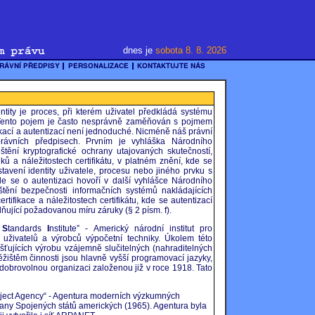
dnes je
sobota 8. 8. 2026
ntity je proces, při kterém uživatel předkládá systému
). Tento pojem je často nesprávně zaměňován s pojmem
ifikací a autentizací není jednoduché. Nicméně náš právní
ávních předpisech. Prvním je vyhláška Národního
tění kryptografické ochrany utajovaných skutečností,
dků a náležitostech certifikátu, v platném znění, kde se
stavení identity uživatele, procesu nebo jiného prvku s
e se o autentizaci hovoří v další vyhlášce Národního
tění bezpečnosti informačních systémů nakládajících
rtifikace a náležitostech certifikátu, kde se autentizací
lňující požadovanou míru záruky (§ 2 písm. f).
l
S
tandards
I
nstitute” - Americký národní institut pro
 uživatelů a výrobců výpočetní techniky. Úkolem této
išťujících výrobu vzájemně slučitelných (nahraditelných
ištěm činnosti jsou hlavně vyšší programovací jazyky,
 dobrovolnou organizaci založenou již v roce 1918. Tato
ject Agency“ - Agentura moderních výzkumných
rany Spojených států amerických (1965). Agentura byla