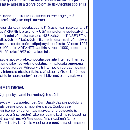
plně vpravo. Jméno sestavené z domén se totiž při
ve na IP adresu a teprve potom se uskutečňuje spojení s
ge” nebo ”Electronic Document Interchange”, což
tvím sítí jako např. Internet.
vnější dálková počítačová síť (často též nazývána síť
la síť ARPANET, pracující v USA na přelomu šedesátých a
á národní vědecká nadace NSF založila síť NSFNET se
lkových počítačových sítích, zejména mezi vědeckými
ozrůstala co do počtu připojených počítačů. V roce 1987
89 100 tisíc. ARPANET zanikla v roce 1990, Internet se
čítačů, roku 1993 už dvakrát tolik.
avuje síťový protokol počítačové sítě Internet (Internet
stejně jako i ve většině ostatních) má každá připojená
ji pevnou adresu. Adresa v síti Internet je reprezentována
 Internetu přepisují jako čtyři skupiny číslic, které jsou
číslo je reprezentováno osmi bity, může tedy nabývat
v síti Internet.
ož je poskytovatel internetových služeb.
zyk vyvinutý společností Sun. Jazyk Java je podobný
valy běžné programátorské chyby. Soubory se
lují (compile) do formátu nazývaného bytecode (s
nterpretru (interpreter). Zkompilovaný kód může běžet na
edí existují pro většinu operačních systémů (Unix,
kcí, díky kterým je vhodná pro použití na síti Internet.