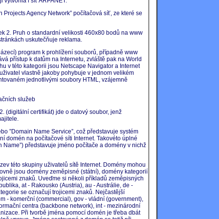
i vytvořila i síť ARPANET.
 Projects Agency Network” počítačová síť, ze které se
ulek 2. Pruh o standardní velikosti 460x80 bodů na www
stránkách uskutečňuje reklama.
cházecí) program k prohlížení souborů, případně www
vá přístup k datům na Internetu, zvláště pak na World
 v této kategorii jsou Netscape Navigator a Internet
se uživatel vlastně jakoby pohybuje v jednom velikém
entovaném jednotlivými soubory HTML, vzájemně
kačních služeb
. (digitální certifikát) jde o datový soubor, jenž
ajitele.
bo ”Domain Name Service”, což představuje systém
 domén na počítačové síti Internet. Takovéto úplné
n Name”) představuje jméno počítače a domény v nichž
zev této skupiny uživatelů sítě Internet. Domény mohou
rovně jsou domény zeměpisné (státní), domény kategorií
icemi znaků. Uveďme si několi příkladů zeměpisných
blika, at - Rakousko (Austria), au - Austrálie, de -
egorie se označují trojicemi znaků. Nejčastější
om - komerční (commercial), gov - vládní (government),
informační centra (backbone network), int - mezinárodní
ganizace. Při tvorbě jména pomocí domén je třeba dbát