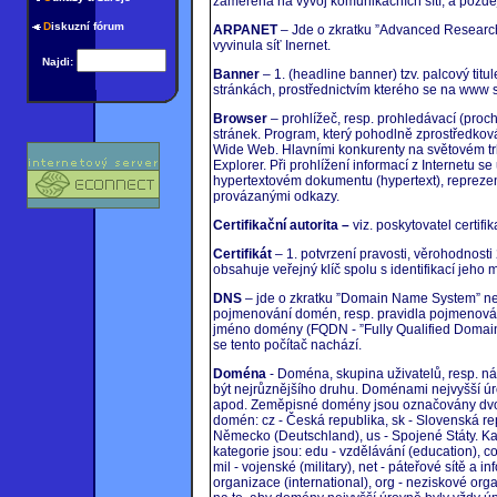
zaměřena na vývoj komunikačních sítí, a pozděj
D
iskuzní fórum
ARPANET
– Jde o zkratku ”Advanced Research
vyvinula síť Inernet.
Najdi:
Banner
– 1. (headline banner) tzv. palcový tit
stránkách, prostřednictvím kterého se na www 
Browser
– prohlížeč, resp. prohledávací (pro
stránek. Program, který pohodlně zprostředková
Wide Web. Hlavními konkurenty na světovém trhu
Explorer. Při prohlížení informací z Internetu 
hypertextovém dokumentu (hypertext), reprez
provázanými odkazy.
Certifikační autorita –
viz. poskytovatel certifi
Certifikát
– 1. potvrzení pravosti, věrohodnosti 2
obsahuje veřejný klíč spolu s identifikací jeho m
DNS
– jde o zkratku ”Domain Name System” ne
pojmenování domén, resp. pravidla pojmenování
jméno domény (FQDN - ”Fully Qualified Domai
se tento počítač nachází.
Doména
- Doména, skupina uživatelů, resp. ná
být nejrůznějšího druhu. Doménami nejvyšší ú
apod. Zeměpisné domény jsou označovány dvoj
domén: cz - Česká republika, sk - Slovenská repu
Německo (Deutschland), us - Spojené Státy. Kat
kategorie jsou: edu - vzdělávání (education), c
mil - vojenské (military), net - páteřové sítě a 
organizace (international), org - neziskové or