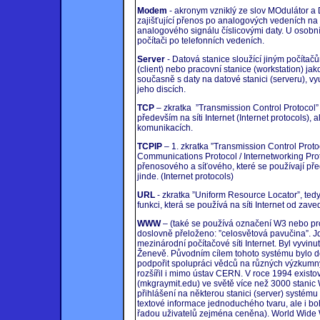
Modem
- akronym vzniklý ze slov MOdulátor a 
zajišťující přenos po analogových vedeních n
analogového signálu číslicovými daty. U osob
počítači po telefonních vedeních.
Server
- Datová stanice sloužící jiným počítačům
(client) nebo pracovní stanice (workstation) jako
současně s daty na datové stanici (serveru), v
jeho discích.
TCP
– zkratka ”Transmission Control Protocol”
především na síti Internet (Internet protocols), 
komunikacích.
TCPIP
– 1. zkratka ”Transmission Control Protoc
Communications Protocol / Internetworking Prot
přenosového a síťového, které se používají před
jinde. (Internet protocols)
URL
- zkratka ”Uniform Resource Locator”, ted
funkci, která se používá na síti Internet od za
WWW
– (také se používá označení W3 nebo pr
doslovně přeloženo: ”celosvětová pavučina”. 
mezinárodní počítačové síti Internet. Byl vyvi
Ženevě. Původním cílem tohoto systému bylo doc
podpořit spolupráci vědců na různých výzkumný
rozšířil i mimo ústav CERN. V roce 1994 existov
(mkgraymit.edu) ve světě více než 3000 stanic 
přihlášení na některou stanici (server) systém
textové informace jednoduchého tvaru, ale i bo
řadou uživatelů zejména ceněna). World Wide We