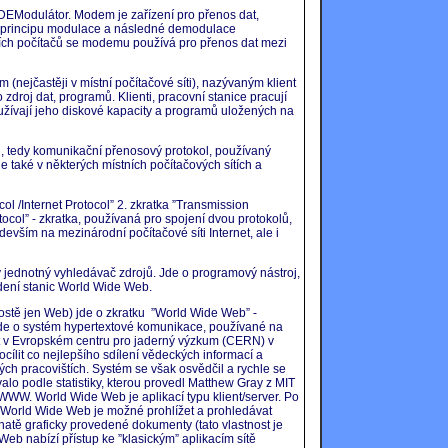
DEModulátor. Modem je zařízení pro přenos dat,
a principu modulace a následné demodulace
ních počítačů se modemu používá pro přenos dat mezi
 (nejčastěji v místní počítačové síti), nazývaným klient
 zdroj dat, programů. Klienti, pracovní stanice pracují
yužívají jeho diskové kapacity a programů uložených na
 , tedy komunikační přenosový protokol, používaný
ale také v některých místních počítačových sítích a
ol /Internet Protocol” 2. zkratka ”Transmission
ocol” - zkratka, používaná pro spojení dvou protokolů,
evším na mezinárodní počítačové síti Internet, ale i
y jednotný vyhledávač zdrojů. Jde o programový nástroj,
vedení stanic World Wide Web.
ostě jen Web) jde o zkratku ”World Wide Web” -
Jde o systém hypertextové komunikace, používané na
nut v Evropském centru pro jaderný výzkum (CERN) v
ílit co nejlepšího sdílení vědeckých informací a
ch pracovištích. Systém se však osvědčil a rychle se
alo podle statistiky, kterou provedl Matthew Gray z MIT
WWW. World Wide Web je aplikací typu klient/server. Po
u World Wide Web je možné prohlížet a prohledávat
hatě graficky provedené dokumenty (tato vlastnost je
b nabízí přístup ke ”klasickým” aplikacím sítě