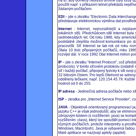
na to, aby domény nejvyšší úrovně byly vždy ú
použití např. s příkazem telnet překládá nejdří
žádaným počítačem.
EDI
– jde o zkratku ”Electronic Data Interchan
představuje elektronickou výměna dat prostřednic
Internet
- Internet, nejrozsáhlejší a nejsla
lokálních sítí). Předchůdcem sítě Internet by
sedmdesátých let. Od roku 1986, kdy americk
podstatně zlepšila možnost komunikace po dá
pracovišti. Síť Internet se tak rok od roku r
čítala 10 tisíc připojených počítačů, roku 19
rozvíjel dál. V roce 1992 čítal Internet milion po
IP
– jde o zkratku ”Internet Protocol”, což předst
protocols). V tomto síťovém protokolu (ostatně 
síť i každý počítač, připojený fyzicky k síti svo
32 bitovým číslem. Pro lepší čitelnost se adresy v
odděleny tečkami, např. 120.154.45.79. Každé 
hodnot od 0 do 255.
IP adresa
- Jedinečná adresa počítače nebo sítě 
ISP
– zkratka pro „Internet Service Provider“, c
JAVA
- Objektově orientovaný programovací ja
jazyku C++ je však jednodušší, aby se elimino
zdrojovým kódem (s rozšířením .java) se kompi
rozšířením .class), který lze spouštět pomocí i
různých počítačích, protože interpretry a prostř
Windows, Macintosh). Java je vybavená řadou fun
Malé aplikace se nazývají aplety (applet).