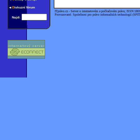
D
iskuzní fórum
ITprávo.cz - Server o internetovém a počítačovém právu; ISSN:180
Provozovatel: Společnost pro právo informačních technologií (SPIT
Najdi: