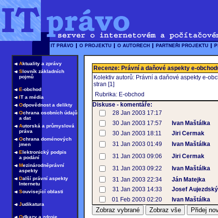
A
ktuality a zprávy
Recenze: Právní a daňové aspekty e-obchod
S
lovník základních
pojmů
Kolektiv autorů: Právní a daňové aspekty e-ob
stran [1]
E
-obchod
Rubrika: E-obchod
I
T a média
Diskuse - komentáře:
O
dpovědnost a delikty
28 Jan 2003 17:17
O
chrana osobních údajů
a dat
30 Jan 2003 17:57
Ivan Maštálka
A
utorská a průmyslová
práva
30 Jan 2003 18:11
Jiri Cermak
O
chrana doménových
31 Jan 2003 01:49
Ivan Maštálka
jmen
E
lektronický podpis
31 Jan 2003 09:06
Jiri Cermak
a podání
M
ezinárodněprávní
31 Jan 2003 09:22
Ivan Maštálka
aspekty
D
alší právní aspekty
31 Jan 2003 22:34
Ján Matejka
Internetu
31 Jan 2003 14:33
Josef Aujezdský
S
ouvisející oblasti
01 Feb 2003 02:20
Ivan Maštálka
J
udikatura
O
dkazy a zdroje