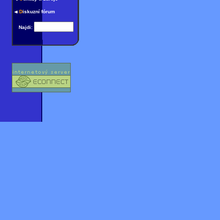
D
iskuzní fórum
Najdi: