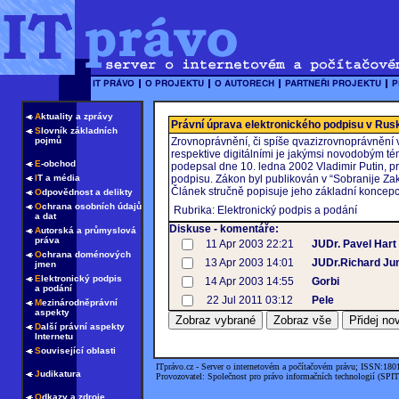
A
ktuality a zprávy
Právní úprava elektronického podpisu v Rus
S
lovník základních
pojmů
Zrovnoprávnění, či spíše qvazizrovnoprávnění 
respektive digitálními je jakýmsi novodobým té
E
-obchod
podepsal dne 10. ledna 2002 Vladimir Putin, p
I
T a média
podpisu. Zákon byl publikován v “Sobranije Zak
Článek stručně popisuje jeho základní koncepc
O
dpovědnost a delikty
O
chrana osobních údajů
Rubrika: Elektronický podpis a podání
a dat
Diskuse - komentáře:
A
utorská a průmyslová
práva
11 Apr 2003 22:21
JUDr. Pavel Hart
O
chrana doménových
13 Apr 2003 14:01
JUDr.Richard Ju
jmen
E
lektronický podpis
14 Apr 2003 14:55
Gorbi
a podání
22 Jul 2011 03:12
Pele
M
ezinárodněprávní
aspekty
D
alší právní aspekty
Internetu
S
ouvisející oblasti
ITprávo.cz - Server o internetovém a počítačovém právu; ISSN:180
J
udikatura
Provozovatel: Společnost pro právo informačních technologií (SPIT
O
dkazy a zdroje