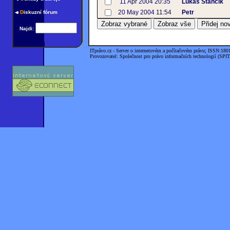
11 Apr 2004 20:35
Lukáš Stančík
20 May 2004 11:54
Petr
D
iskuzní fórum
Najdi:
ITprávo.cz - Server o internetovém a počítačovém právu; ISSN:180
Provozovatel: Společnost pro právo informačních technologií (SPIT