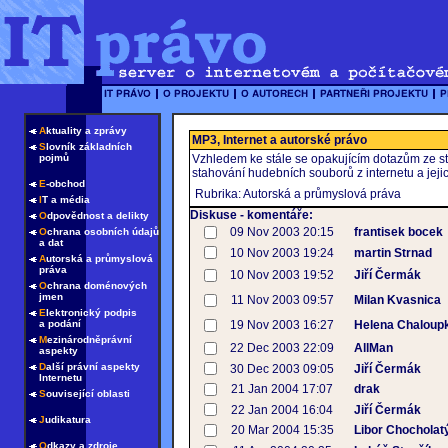
A
ktuality a zprávy
MP3, Internet a autorské právo
S
lovník základních
pojmů
Vzhledem ke stále se opakujícím dotazům ze st
stahování hudebních souborů z internetu a jeji
E
-obchod
Rubrika: Autorská a průmyslová práva
I
T a média
Diskuse - komentáře:
O
dpovědnost a delikty
09 Nov 2003 20:15
frantisek bocek
O
chrana osobních údajů
a dat
10 Nov 2003 19:24
martin Strnad
A
utorská a průmyslová
práva
10 Nov 2003 19:52
Jiří Čermák
O
chrana doménových
jmen
11 Nov 2003 09:57
Milan Kvasnica
E
lektronický podpis
a podání
19 Nov 2003 16:27
Helena Chaloup
M
ezinárodněprávní
22 Dec 2003 22:09
AllMan
aspekty
D
alší právní aspekty
30 Dec 2003 09:05
Jiří Čermák
Internetu
21 Jan 2004 17:07
drak
S
ouvisející oblasti
22 Jan 2004 16:04
Jiří Čermák
J
udikatura
20 Mar 2004 15:35
Libor Chocholat
O
dkazy a zdroje