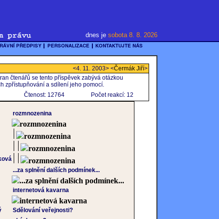
dnes je
sobota 8. 8. 2026
<4. 11. 2003> <
Čermák Jiří
>
ran čtenářů se tento příspěvek zabývá otázkou
ch zpřístupňování a sdílení jeho pomocí.
Čtenost: 12764
Počet reakcí: 12
rozmnozenina
rozmnozenina
rozmnozenina
rozmnozenina
ková
rozmnozenina
...za splnění dalších podmínek...
...za splnění dalších podmínek...
internetová kavarna
internetová kavarna
ý
Sdělování veřejnosti?