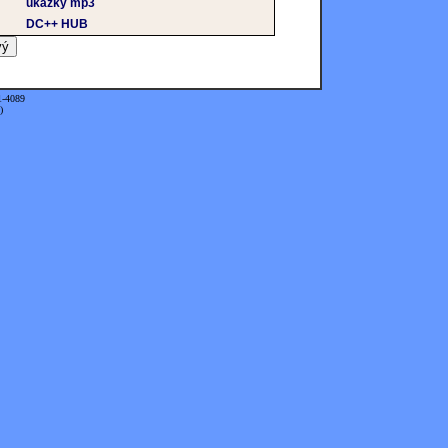
ukázky mp3
DC++ HUB
1-4089
)