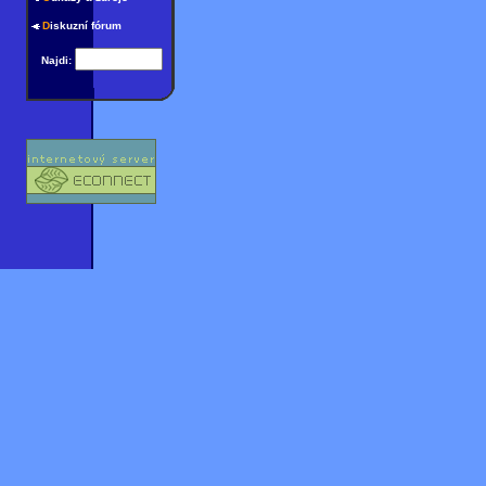
D
iskuzní fórum
Najdi: