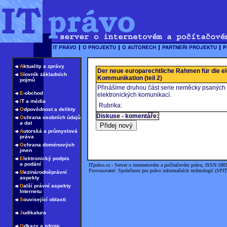
A
ktuality a zprávy
Der neue europarechtliche Rahmen für die e
S
lovník základních
Kommunikation (teil 2)
pojmů
Přinášíme druhou část serie neměcky psaných 
E
-obchod
elektronických komunikací.
I
T a média
Rubrika:
O
dpovědnost a delikty
Diskuse - komentáře:
O
chrana osobních údajů
a dat
A
utorská a průmyslová
práva
O
chrana doménových
jmen
E
lektronický podpis
a podání
ITprávo.cz - Server o internetovém a počítačovém právu; ISSN:180
Provozovatel: Společnost pro právo informačních technologií (SPIT
M
ezinárodněprávní
aspekty
D
alší právní aspekty
Internetu
S
ouvisející oblasti
J
udikatura
O
dkazy a zdroje