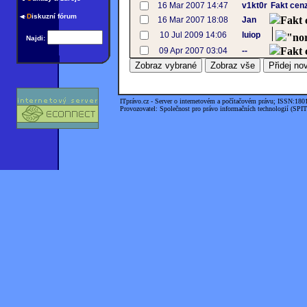
16 Mar 2007 14:47
v1kt0r
Fakt cen
D
iskuzní fórum
Fakt 
16 Mar 2007 18:08
Jan
10 Jul 2009 14:06
luiop
"no
Najdi:
Fakt 
09 Apr 2007 03:04
--
ITprávo.cz - Server o internetovém a počítačovém právu; ISSN:180
Provozovatel: Společnost pro právo informačních technologií (SPIT