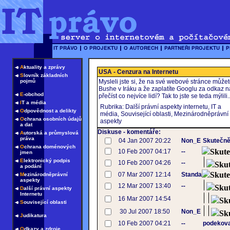
A
ktuality a zprávy
USA - Cenzura na Internetu
S
lovník základních
pojmů
Mysleli jste si, že na své webové stránce může
Bushe v Iráku a že zaplatíte Googlu za odkaz 
E
-obchod
přečíst co nejvíce lidí? Tak to jste se teda mýlili..
I
T a média
Rubrika: Další právní aspekty internetu, IT a
O
dpovědnost a delikty
média, Související oblasti, Mezinárodněprávní
O
chrana osobních údajů
aspekty
a dat
Diskuse - komentáře:
A
utorská a průmyslová
práva
04 Jan 2007 20:22
Non_E
Skutečně
O
chrana doménových
Skute
10 Feb 2007 04:17
--
jmen
E
lektronický podpis
10 Feb 2007 04:26
--
Sku
a podání
Skute
07 Mar 2007 12:14
Standa
M
ezinárodněprávní
aspekty
12 Mar 2007 13:40
--
Sku
D
alší právní aspekty
Internetu
16 Mar 2007 14:54
Sk
S
ouvisející oblasti
30 Jul 2007 18:50
Non_E
Sk
J
udikatura
10 Feb 2007 04:21
--
podekova
O
dkazy a zdroje