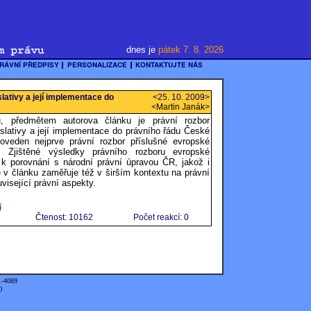
dnes je
pátek 7. 8. 2026
lativy a její implementace do
<25. 10. 2009>
<
Martin Janák
>
, předmětem autorova článku je právní rozbor
slativy a její implementace do právního řádu České
roveden nejprve právní rozbor příslušné evropské
e. Zjištěné výsledky právního rozboru evropské
a k porovnání s národní právní úpravou ČR, jakož i
v článku zaměřuje též v širším kontextu na právní
visející právní aspekty.
í
Čtenost: 10162
Počet reakcí: 0
1-4089
)