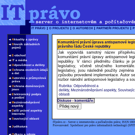
A
ktuality a zprávy
Komunitární právní úprava antispamové legis
S
lovník základních
právního řádu České republiky
pojmů
Jak vypovídá samotný název příspěvku
E
-obchod
komunitární právní úpravy antispamové legi
I
T a média
republiky. V rámci předmětu článku je p
O
dpovědnost a delikty
legislativy, včetně stručného komentář
O
chrana osobních údajů
legislativy, jsou následně použity zejmén
a dat
způsobu provedené implementace. Autor se 
A
utorská a průmyslová
rozbor národní antispomové legislativy a sou
práva
Rubrika: Odpovědnost a
O
chrana doménových
jmen
delikty, Mezinárodněprávní aspekty, Souvisejíc
oblasti
E
lektronický podpis
a podání
Diskuse - komentáře:
M
ezinárodněprávní
aspekty
D
alší právní aspekty
Internetu
S
ouvisející oblasti
ITprávo.cz - Server o internetovém a počítačovém právu; ISSN:180
Provozovatel: Společnost pro právo informačních technologií (SPIT
J
udikatura
O
dkazy a zdroje