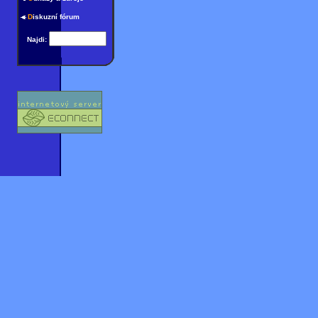
D
iskuzní fórum
Najdi: