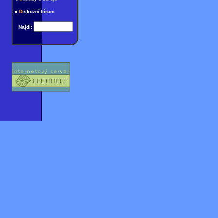
D
iskuzní fórum
Najdi: