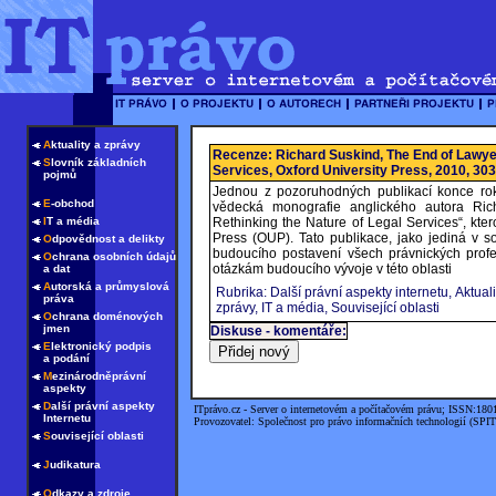
A
ktuality a zprávy
Recenze: Richard Suskind, The End of Lawyer
S
lovník základních
Services, Oxford University Press, 2010, 303
pojmů
Jednou z pozoruhodných publikací konce roku
E
-obchod
vědecká monografie anglického autora R
I
T a média
Rethinking the Nature of Legal Services“, kte
Press (OUP). Tato publikace, jako jediná v 
O
dpovědnost a delikty
budoucího postavení všech právnických profes
O
chrana osobních údajů
otázkám budoucího vývoje v této oblasti
a dat
A
utorská a průmyslová
Rubrika: Další právní aspekty internetu, Aktuali
práva
zprávy, IT a média, Související oblasti
O
chrana doménových
jmen
Diskuse - komentáře:
E
lektronický podpis
a podání
M
ezinárodněprávní
aspekty
D
alší právní aspekty
ITprávo.cz - Server o internetovém a počítačovém právu; ISSN:180
Internetu
Provozovatel: Společnost pro právo informačních technologií (SPIT
S
ouvisející oblasti
J
udikatura
O
dkazy a zdroje