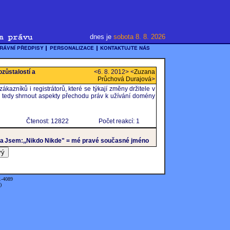
dnes je
sobota 8. 8. 2026
zůstalostí a
<6. 8. 2012> <
Zuzana
Průchová Durajová
>
kazníků i registrátorů, které se týkají změny držitele v
e tedy shrnout aspekty přechodu práv k užívání domény
Čtenost: 12822
Počet reakcí: 1
ka
Jsem:,,Nikdo Nikde" = mé pravé současné jméno
1-4089
)