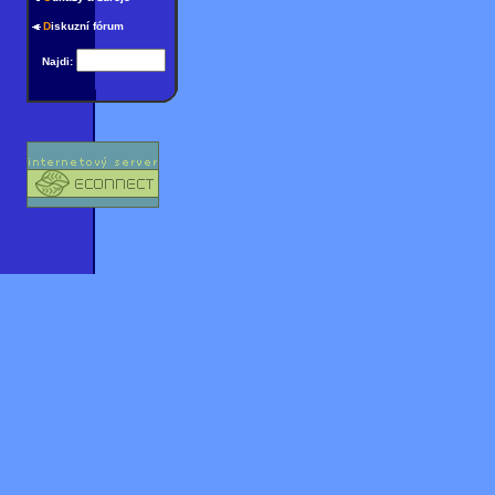
D
iskuzní fórum
Najdi: