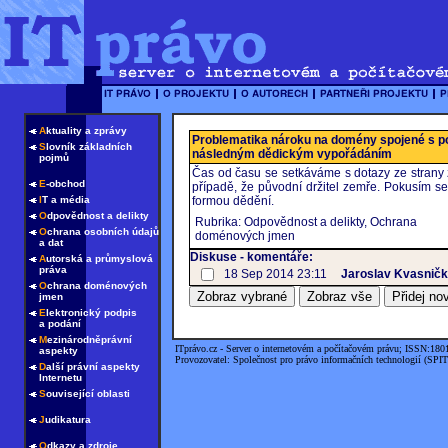
A
ktuality a zprávy
Problematika nároku na domény spojené s po
S
lovník základních
následným dědickým vypořádáním
pojmů
Čas od času se setkáváme s dotazy ze strany zá
E
-obchod
případě, že původní držitel zemře. Pokusím s
I
T a média
formou dědění.
O
dpovědnost a delikty
Rubrika: Odpovědnost a delikty, Ochrana
O
chrana osobních údajů
doménových jmen
a dat
Diskuse - komentáře:
A
utorská a průmyslová
práva
18 Sep 2014 23:11
Jaroslav Kvasnič
O
chrana doménových
jmen
E
lektronický podpis
a podání
M
ezinárodněprávní
ITprávo.cz - Server o internetovém a počítačovém právu; ISSN:180
aspekty
Provozovatel: Společnost pro právo informačních technologií (SPIT
D
alší právní aspekty
Internetu
S
ouvisející oblasti
J
udikatura
O
dkazy a zdroje