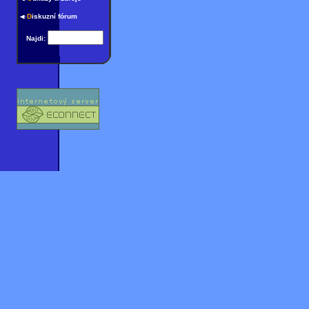
D
iskuzní fórum
Najdi: