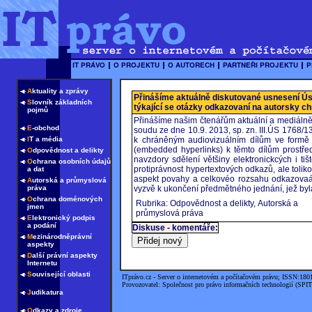
A
ktuality a zprávy
Přinášíme aktuálně diskutované usnesení Ú
S
lovník základních
týkající se otázky odkazovaní na autorsky c
pojmů
Přinášíme našim čtenářům aktuální a mediáln
E
-obchod
soudu ze dne 10.9. 2013, sp. zn. III.ÚS 1768/
I
T a média
k chráněným audiovizuálním dílům ve formě 
(embedded hyperlinks) k těmto dílům prostře
O
dpovědnost a delikty
navzdory sdělení většiny elektronickcých i t
O
chrana osobních údajů
protiprávnost hypertextových odkazů, ale toliko
a dat
aspekt povahy a celkovéo rozsahu odkazovaání
A
utorská a průmyslová
práva
vyzvě k ukončení předmětného jednání, jež byl
O
chrana doménových
Rubrika: Odpovědnost a delikty, Autorská a
jmen
průmyslová práva
E
lektronický podpis
a podání
Diskuse - komentáře:
M
ezinárodněprávní
aspekty
D
alší právní aspekty
Internetu
S
ouvisející oblasti
ITprávo.cz - Server o internetovém a počítačovém právu; ISSN:180
Provozovatel: Společnost pro právo informačních technologií (SPIT
J
udikatura
O
dkazy a zdroje