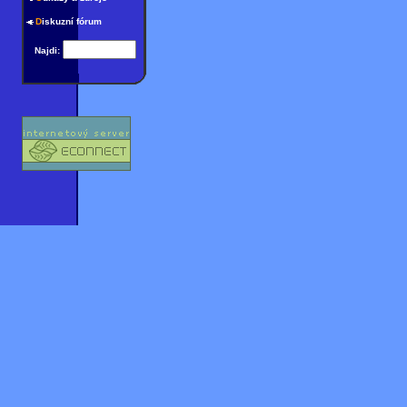
D
iskuzní fórum
Najdi: