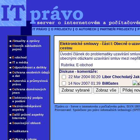
A
ktuality a zprávy
Elektronické smlouvy - část I: Obecně o uzav
S
lovník základních
cestou
pojmů
Úvodní článek do problematiky uzavírání smlu
E
-obchod
obecnými otázkami uzavírání smluv mezi nepří
I
T a média
Rubrika: E-obchod
O
dpovědnost a delikty
Diskuse - komentáře:
O
chrana osobních údajů
a dat
22 Mar 2004 00:20
Libor Chocholatý
Jak
A
utorská a průmyslová
14 Nov 2007 01:39
BillGates
práva
O
chrana doménových
jmen
E
lektronický podpis
a podání
M
ezinárodněprávní
ITprávo.cz - Server o internetovém a počítačovém právu; ISSN:180
aspekty
Provozovatel: Společnost pro právo informačních technologií (SPIT
D
alší právní aspekty
Internetu
S
ouvisející oblasti
J
udikatura
O
dkazy a zdroje