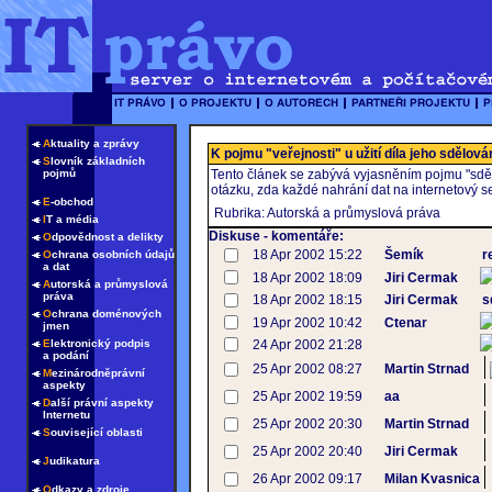
A
ktuality a zprávy
K pojmu "veřejnosti" u užití díla jeho sdělov
S
lovník základních
pojmů
Tento článek se zabývá vyjasněním pojmu "sdělo
otázku, zda každé nahrání dat na internetový se
E
-obchod
Rubrika: Autorská a průmyslová práva
I
T a média
Diskuse - komentáře:
O
dpovědnost a delikty
18 Apr 2002 15:22
Šemík
r
O
chrana osobních údajů
a dat
18 Apr 2002 18:09
Jiri Cermak
A
utorská a průmyslová
práva
18 Apr 2002 18:15
Jiri Cermak
s
O
chrana doménových
19 Apr 2002 10:42
Ctenar
jmen
E
lektronický podpis
24 Apr 2002 21:28
a podání
25 Apr 2002 08:27
Martin Strnad
M
ezinárodněprávní
aspekty
25 Apr 2002 19:59
aa
D
alší právní aspekty
Internetu
25 Apr 2002 20:30
Martin Strnad
S
ouvisející oblasti
25 Apr 2002 20:40
Jiri Cermak
J
udikatura
26 Apr 2002 09:17
Milan Kvasnica
O
dkazy a zdroje