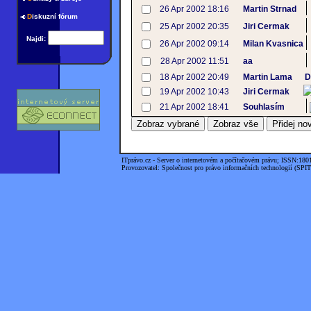
26 Apr 2002 18:16
Martin Strnad
D
iskuzní fórum
25 Apr 2002 20:35
Jiri Cermak
Najdi:
26 Apr 2002 09:14
Milan Kvasnica
28 Apr 2002 11:51
aa
18 Apr 2002 20:49
Martin Lama
D
19 Apr 2002 10:43
Jiri Cermak
21 Apr 2002 18:41
Souhlasím
ITprávo.cz - Server o internetovém a počítačovém právu; ISSN:180
Provozovatel: Společnost pro právo informačních technologií (SPIT