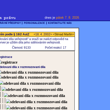
dnes je
pátek 7. 8. 2026
áním podle § 18/2 AutZ
<18. 4. 2002> <
Strnad Martin
>
vání díla veřejnosti" a snaží se nalézt odpověď na
rver je užitím díla jeho sdělováním veřejnosti.
Čtenost: 9133
Počet reakcí: 17
egistrace
registrace
delovani dila x rozmnozovani dila
sdelovani dila x rozmnozovani dila
sdelovani dila x rozmnozovani dila
sdelovani dila x rozmnozovani dila
sdelovani dila x rozmnozovani dila
sdelovani dila x rozmnozovani dila
sdelovani dila x rozmnozovani dila
sdelovani dila x rozmnozovani dila