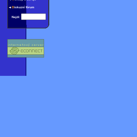
D
iskuzní fórum
Najdi: