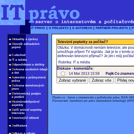
A
ktuality a zprávy
Televizní poplatky za počítač?
S
lovník základních
pojmů
Otázka: V domácnosti nemám televizor, ale pouze
umožňuje příjem TV signálu. Jak je to v tomto
E
-obchod
definován televizní příjmač? Je jím i můj počíta
I
T a média
Rubrika: IT a média
O
dpovědnost a delikty
Diskuse - komentáře:
O
chrana osobních údajů
a dat
14 Mar 2013 15:59
Pajik
Co znamená
A
utorská a průmyslová
práva
O
chrana doménových
jmen
E
lektronický podpis
a podání
ITprávo.cz - Server o internetovém a počítačovém právu; ISSN:180
Provozovatel: Společnost pro právo informačních technologií (SPIT
M
ezinárodněprávní
aspekty
D
alší právní aspekty
Internetu
S
ouvisející oblasti
J
udikatura
O
dkazy a zdroje