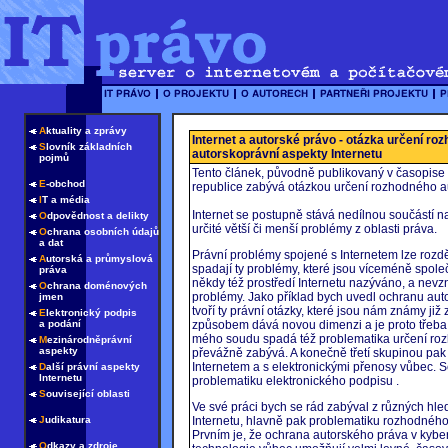
A
ktuality a zprávy
Internet a autorské právo - otázka určení ro
S
lovník základních
autorskoprávní aspekty Internetu
pojmů
Tento článek, původně publikovaný v časopise
E
-obchod
republice zabývá otázkou určení rozhodného au
I
T a média
Internet se postupně stává nedílnou součástí n
O
dpovědnost a delikty
určité větší či menší problémy z oblasti práva.
O
chrana osobních údajů
a dat
Právní problémy spojené s Internetem lze rozděli
A
utorská a průmyslová
spadají ty problémy, které jsou víceméně společn
práva
někdy též prostředí Internetu nazýváno, a nevz
O
chrana doménových
problémy. Jako příklad bych uvedl ochranu au
jmen
tvoří ty právní otázky, které jsou nám známy již 
E
lektronický podpis
a podání
způsobem dává novou dimenzi a je proto třeba 
mého soudu spadá též problematika určení rozh
M
ezinárodněprávní
aspekty
převážně zabývá. A konečně třetí skupinou pak 
Internetem a s elektronickými přenosy vůbec. S
D
alší právní aspekty
Internetu
problematiku elektronického podpisu .
S
ouvisející oblasti
Ve své práci bych se rád zabýval z různých hl
J
udikatura
Internetu, hlavně pak problematiku rozhodného
Prvním je, že ochrana autorského práva v kyber
O
dkazy a zdroje