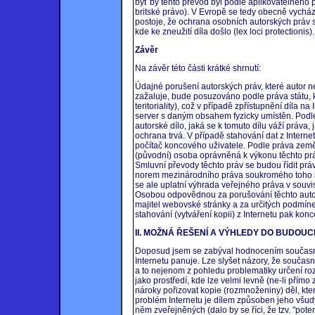
byť by tento převod byl podle aplikovatelného p
britské právo). V Evropě se tedy obecně vychá
postoje, že ochrana osobních autorských práv s
kde ke zneužití díla došlo (lex loci protectionis).
Závěr
Na závěr této části krátké shrnutí:
Údajné porušení autorských práv, které autor 
zažaluje, bude posuzováno podle práva státu, k
teritoriality), což v případě zpřístupnění díla n
server s daným obsahem fyzicky umístěn. Podle
autorské dílo, jaká se k tomuto dílu váží práva,
ochrana trvá. V případě stahování dat z Intern
počítač koncového uživatele. Podle práva zem
(původní) osoba oprávněná k výkonu těchto práv 
Smluvní převody těchto práv se budou řídit pr
norem mezinárodního práva soukromého toho s
se ale uplatní výhrada veřejného práva v souvis
Osobou odpovědnou za porušování těchto autors
majitel webovské stránky a za určitých podmín
stahování (vytváření kopii) z Internetu pak konc
II. MOŽNÁ ŘEŠENÍ A VÝHLEDY DO BUDOU
Doposud jsem se zabýval hodnocením současné
Internetu panuje. Lze slyšet názory, že součas
a to nejenom z pohledu problematiky určení rozh
jako prostředí, kde lze velmi levně (ne-li pří
nároky pořizovat kopie (rozmnoženiny) děl, kte
problém Internetu je dílem způsoben jeho všudy
něm zveřejněných (dalo by se říci, že tzv. "poten