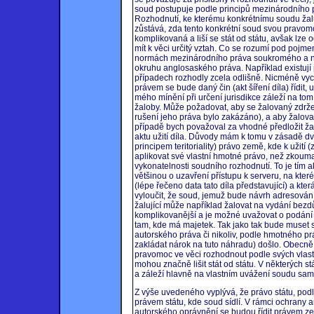
soud postupuje podle principů mezinárodního 
Rozhodnutí, ke kterému konkrétnímu soudu žaluj
zůstává, zda tento konkrétní soud svou pravom
komplikovaná a liší se stát od státu, avšak lze
mít k věci určitý vztah. Co se rozumí pod pojme
normách mezinárodního práva soukromého a ně
okruhu anglosaského práva. Například existují 
případech rozhodly zcela odlišně. Nicméně vyc
právem se bude daný čin (akt šíření díla) řídit, 
mého mínění při určení jurisdikce záleží na tom,
žaloby. Může požadovat, aby se žalovaný zdrže
rušení jeho práva bylo zakázáno), a aby žalova
případě bych považoval za vhodné předložit žal
aktu užití díla. Důvody mám k tomu v zásadě d
principem teritoriality) právo země, kde k užití (
aplikovat své vlastní hmotné právo, než zkouma
vykonatelnosti soudního rozhodnutí. To je tím a
většinou o uzavření přístupu k serveru, na kt
(lépe řečeno data tato díla představující) a kter
vyloučit, že soud, jemuž bude návrh adresován,
žalující může například žalovat na vydání bez
komplikovanější a je možné uvažovat o podání ž
tam, kde má majetek. Tak jako tak bude muset 
autorského práva či nikoliv, podle hmotného prá
zakládat nárok na tuto náhradu) došlo. Obecně
pravomoc ve věci rozhodnout podle svých vlas
mohou značně lišit stát od státu. V některých 
a záleží hlavně na vlastním uvážení soudu sa
Z výše uvedeného vyplývá, že právo státu, pod
právem státu, kde soud sídlí. V rámci ochrany a
autorského oprávnění se budou řídit právem země