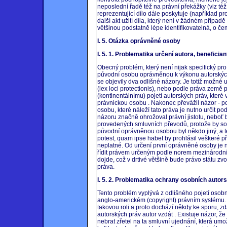
neposlední řadě též na právní překážky (viz též
reprezentující dílo dále poskytuje (například 
další akt užití díla, který není v žádném případ
většinou podstatně lépe identifikovatelná, o če
I. 5. Otázka oprávněné osoby
I. 5. 1. Problematika určení autora, benefici
Obecný problém, který není nijak specifický pro 
původní osobu oprávněnou k výkonu autorských
se objevily dva odlišné názory. Je totiž možné u
(lex loci protectionis), nebo podle práva země
(kontinentálnímu) pojetí autorských práv, které
právnickou osobu . Nakonec převážil názor - p
osobu, které náleží tato práva je nutno určit 
názoru značně ohrožoval právní jistotu, neboť 
provedených smluvních převodů, protože by so
původní oprávněnou osobou byl někdo jiný, a t
potest, quam ipse habet by prohlásil veškeré p
neplatné. Od určení první oprávněné osoby je n
řídit právem určeným podle norem mezinárodní
dojde, což v drtivé většině bude právo státu zv
práva.
I. 5. 2. Problematika ochrany osobních autor
Tento problém vyplývá z odlišného pojetí osob
anglo-americkém (copyright) právním systému.
takovou roli a proto dochází někdy ke sporu, z
autorských práv autor vzdát . Existuje názor, že
nebrat zřetel na ta smluvní ujednání, která um