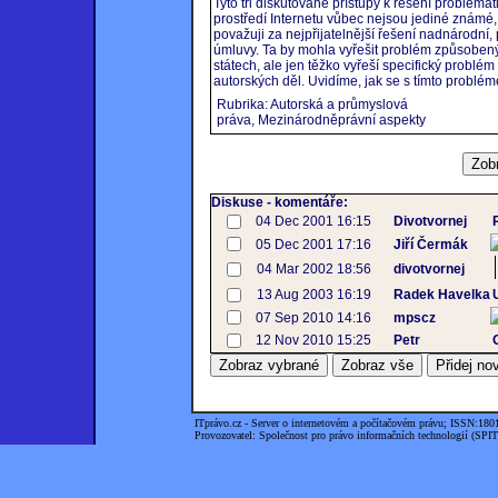
Tyto tři diskutované přístupy k řešení problem
prostředí Internetu vůbec nejsou jediné známé,
považuji za nejpřijatelnější řešení nadnárodn
úmluvy. Ta by mohla vyřešit problém způsoben
státech, ale jen těžko vyřeší specifický problém
autorských děl. Uvidíme, jak se s tímto problé
Rubrika: Autorská a průmyslová
práva, Mezinárodněprávní aspekty
Diskuse - komentáře:
04 Dec 2001 16:15
Divotvornej
05 Dec 2001 17:16
Jiří Čermák
04 Mar 2002 18:56
divotvornej
13 Aug 2003 16:19
Radek Havelka
07 Sep 2010 14:16
mpscz
12 Nov 2010 15:25
Petr
ITprávo.cz - Server o internetovém a počítačovém právu; ISSN:180
Provozovatel: Společnost pro právo informačních technologií (SPIT