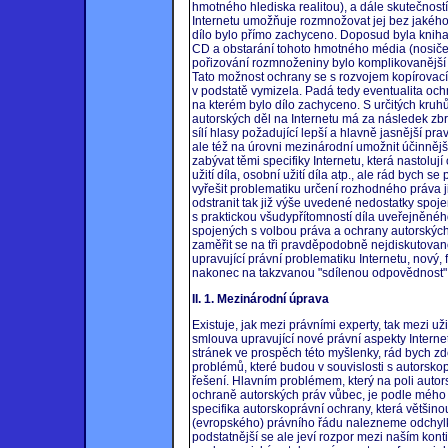
hmotného hlediska realitou), a dále skutečnost
Internetu umožňuje rozmnožovat jej bez jakého
dílo bylo přímo zachyceno. Doposud byla kniha 
CD a obstarání tohoto hmotného média (nosiče)
pořizování rozmnoženiny bylo komplikovanější 
Tato možnost ochrany se s rozvojem kopírovací
v podstatě vymizela. Padá tedy eventualita oc
na kterém bylo dílo zachyceno. S určitých kruh
autorských děl na Internetu má za následek zbrž
sílí hlasy požadující lepší a hlavně jasnější pra
ale též na úrovni mezinárodní umožnit účinněj
zabývat těmi specifiky Internetu, která nastol
užití díla, osobní užití díla atp., ale rád bych s
vyřešit problematiku určení rozhodného práva j
odstranit tak již výše uvedené nedostatky spo
s praktickou všudypřítomností díla uveřejněného
spojených s volbou práva a ochrany autorských 
zaměřit se na tři pravděpodobně nejdiskutovan
upravující právní problematiku Internetu, nový,
nakonec na takzvanou "sdílenou odpovědnost" n
II. 1. Mezinárodní úprava
Existuje, jak mezi právními experty, tak mezi u
smlouva upravující nové právní aspekty Interne
stránek ve prospěch této myšlenky, rád bych zde
problémů, které budou v souvislosti s autorsk
řešení. Hlavním problémem, který na poli autors
ochraně autorských práv vůbec, je podle mého m
specifika autorskoprávní ochrany, která většino
(evropského) právního řádu nalezneme odchylk
podstatnější se ale jeví rozpor mezi naším kon