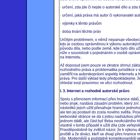
· určení, zda jde či nejde o autorské dílo a zd
· určení, jaká práva má autor či vykonavatel a
· výjimky k těmto právům
· doba trvání těchto práv
Určitým problémem, o němž nepanuje všeobecná
kdo je osobou oprávněnou k výkonu autorských 
původu díla, nebo podle země, kde bylo dílo užit
níže v souvislosti s pojednáním o osobě opráv
na Internetu..
Až doposud jsem pouze ve zkratce shrnul základ
rozhodného práva a problematika jurisdikce v so
zaměřit na autorskoprávní aspekty Internetu a
práva. Pro další výklad tedy předpokládejme, že
shledal svojí pravomoc ve věci rozhodnout.
I. 3. Internet a rozhodné autorské právo
Spolu s přenosem informací přes hranice států, a
nebo jinak, nastává zásadní problém, který zní:
následků jejich užití přesahuje hranice jednoho
ale ten jej postavil do zcela nového světla. Po
webovské stránce se dá s jistou nadsázkou přiro
jednom státě, ale část byť třeba neoficiálního h
vlastně v tomto případě k užití díla (zde veřejn
Pravděpodobně by zvítězil názor, že k výkonu do
jeviště a že diváci, kteří se dívají přes hranice m
vše. Modernější a podstatně komplikovanější je p