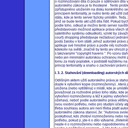
o rozmnožování díla či pouze o sdělování díla
autorského zákona je to lhostejné . Tento probl
zpřístupněno uložením na disku konkrétního se
principem teritoriality, je nutno tento akt užití 
státu, kde je tento server fyzicky umístěn. Ted
jímž se bude tento akt užití díla řídit. Pokud by
podle toho, odkud je možno tento server navštívit
představovalo možnost aplikace práva všech stá
satelitního systému odkudkoli), vznikl by záv
court) shopping představuje nežádoucí jednání 
podá žalobu v tom státě, jehož autorské právo j
aplikuje své hmotné právo a podle něj rozhodn
kdekoliv na světě, značně by tento jev ohrozil 
s takzvanými "copyright havens ". Po vzoru da
nebo jen minimální autorskou ochranou mohli pir
tomu za malý poplatek, v podstatě každému na 
princip teritoriality a snahu o zachování právní ji
I. 3. 2. Stahování (downloading) autorských dě
Odlišným aktem užití autorského práva je stahov
dojde k vytvoření kopie (rozmnoženiny) , která 
uložena (nebo vytištěna) v místě, kde je umíst
považovat za rozhodné právo toho státu, kde je
vytvoření rozmnoženiny a též k jejímu vytvoření 
ožehavý, neboť podle autorského práva většiny
svou osobní potřebu, nebo pro studijní účely atp
třeba souhlasu autora ani není třeba platit au
autorského zákona stanoví, že: "Autorova svole
poskytnout, kdo zhotoví rozmnoženinu nebo n
potřebu, pokud ji, jde-li o dílo výtvarné, zře
nejde-li o rozmnoženinu nebo napodobeninu dí