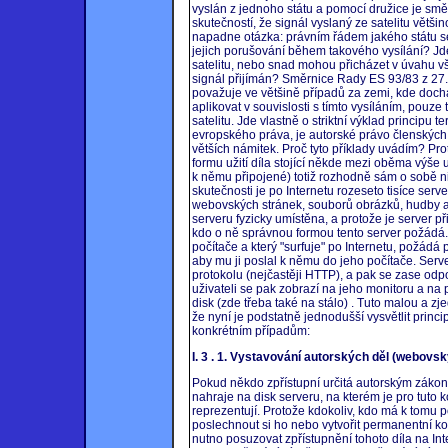
vyslán z jednoho státu a pomocí družice je sm
skutečností, že signál vyslaný ze satelitu vět
napadne otázka: právním řádem jakého státu se
jejich porušování během takového vysílání? Jde
satelitu, nebo snad mohou přicházet v úvahu v
signál přijímán? Směrnice Rady ES 93/83 z 27.9.
považuje ve většině případů za zemi, kde docház
aplikovat v souvislosti s tímto vysíláním, pouze
satelitu. Jde vlastně o striktní výklad principu 
evropského práva, je autorské právo členských 
větších námitek. Proč tyto příklady uvádím? Pro
formu užití díla stojící někde mezi oběma výše 
k němu připojené) totiž rozhodně sám o sobě nic
skutečnosti je po Internetu rozeseto tisíce serv
webovských stránek, souborů obrázků, hudby at
serveru fyzicky umístěna, a protože je server p
kdo o ně správnou formou tento server požádá.
počítače a který "surfuje" po Internetu, požád
aby mu ji poslal k němu do jeho počítače. Serv
protokolu (nejčastěji HTTP), a pak se zase od
uživateli se pak zobrazí na jeho monitoru a na 
disk (zde třeba také na stálo) . Tuto malou a 
že nyní je podstatně jednodušší vysvětlit princip
konkrétním případům:
I. 3 . 1. Vystavování autorských děl (webovský
Pokud někdo zpřístupní určitá autorským zákone
nahraje na disk serveru, na kterém je pro tuto 
reprezentují. Protože kdokoliv, kdo má k tomu 
poslechnout si ho nebo vytvořit permanentní kopii
nutno posuzovat zpřístupnění tohoto díla na Inte