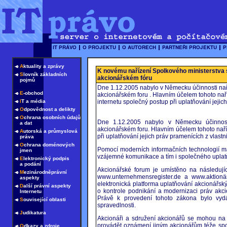
A
ktuality a zprávy
K novému nařízení Spolkového ministerstva 
S
lovník základních
akcionářském fóru
pojmů
Dne 1.12.2005 nabylo v Německu účinnosti naří
E
-obchod
akcionářském foru . Hlavním účelem tohoto nař
I
T a média
internetu společný postup při uplatňování jejich 
O
dpovědnost a delikty
O
chrana osobních údajů
Dne 1.12.2005 nabylo v Německu účinnosti
a dat
akcionářském foru. Hlavním účelem tohoto nař
A
utorská a průmyslová
při uplatňování jejich práv pramenících z vlastnic
práva
O
chrana doménových
Pomocí moderních informačních technologií má
jmen
vzájemné komunikace a tím i společného uplat
E
lektronický podpis
a podání
Akcionářské forum je umístěno na následují
M
ezinárodněprávní
www.unternehmensregister.de a www.aktionä
aspekty
elektronická platforma uplatňování akcionářsk
D
alší právní aspekty
o kontrole podnikání a modernizaci práv akci
Internetu
Právě k provedení tohoto zákona bylo vyd
S
ouvisející oblasti
spravedlnosti.
J
udikatura
Akcionáři a sdružení akcionářů se mohou na 
provádět oznámení jiným akcionářům téže spol
O
dkazy a zdroje