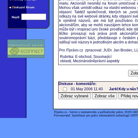
mailu. Akcionáři nesmějí na forum umisťovat d
D
iskuzní fórum
Mohou však umístit odkaz na vlastní webovou s
objasní. Taktéž společnosti, kterých se „sv
odkazy na své webové stránky, kdy objasní své
Najdi:
k výměně názorů, ale má být používáno čis
akcionářům, aby se mohli navzájem lehce kon
může být i inspirací pro české prostředí, kde st
těžko prosazují svá práva proti akcionářů
soukromoprávní bázi, představuje v českém pr
sdělují své názory k jednotlivým akciím a doha
Pro ITprávo.cz zpracoval: JUDr. Jan Brodec, L
Rubrika: E-obchod, Související
oblasti, Mezinárodněprávní aspekty
Diskuse - komentáře:
01 May 2006 11:40
Jarkl
Kdy u nás
ITprávo.cz - Server o internetovém a počítačovém právu; ISSN:180
Provozovatel: Společnost pro právo informačních technologií (SPIT