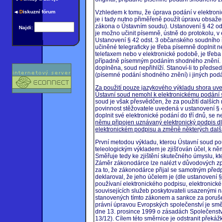
D
iskuzní fórum
Vzhledem k tomu, že úprava podání v elektron
je i tady nutno přiměřeně použít úpravu obsa
zákona o Ústavním soudu). Ustanovení § 42 ods
Najdi:
je možno učinit písemně, ústně do protokolu, v 
Ustanovení § 42 odst. 3 občanského soudního ř
učiněné telegraficky je třeba písemně doplnit n
telefaxem nebo v elektronické podobě, je třeba v
případně písemným podáním shodného znění. K
doplněna, soud nepřihlíží. Stanoví-li to předse
(písemné podání shodného znění) i jiných podá
Za použití pouze jazykového výkladu shora u
Ústavní soud nemohl k elektronickému podání s
soud je však přesvědčen, že za použití dalších
povinnost stěžovatele uvedená v ustanovení §
doplnit své elektronické podání do tří dnů, se
němu připojen uznávaný elektronický podpis dl
elektronickém podpisu a změně některých další
První metodou výkladu, kterou Ústavní soud použi
teleologickým výkladem je zjišťován účel, k něm
Směřuje tedy ke zjištění skutečného úmyslu, kte
Záměr zákonodárce lze nalézt v důvodových zp
za to, že zákonodárce přijal se samotným před
deklaroval, že jeho účelem je (dle ustanovení 
používaní elektronického podpisu, elektronické 
souvisejících služeb poskytovateli usazenými n
stanovených tímto zákonem a sankce za poruše
právní úpravou Evropských společenství je s
dne 13. prosince 1999 o zásadách Společenství 
13/12). Cílem této směrnice je odstranit překáž