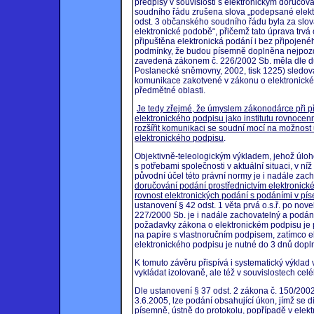
předpisy v souvislosti s elektronickým doručov
soudního řádu zrušena slova „podepsané elektr
odst. 3 občanského soudního řádu byla za slov
elektronické podobě“, přičemž tato úprava trvá
připuštěna elektronická podání i bez připojen
podmínky, že budou písemně doplněna nejpozdě
zavedená zákonem č. 226/2002 Sb. měla dle dů
Poslanecké sněmovny, 2002, tisk 1225) sledov
komunikace zakotvené v zákonu o elektronickém
předmětné oblasti.
Je tedy zřejmé, že úmyslem zákonodárce při při
elektronického podpisu jako institutu rovnoc
rozšířit komunikaci se soudní mocí na možnost 
elektronického podpisu
.
Objektivně-teleologickým výkladem, jehož úloho
s potřebami společnosti v aktuální situaci, v ní
původní účel této právní normy je i nadále zac
doručování podání prostřednictvím elektronické
rovnost elektronických podání s podáními v p
ustanovení § 42 odst. 1 věta prvá o.s.ř. po no
227/2000 Sb. je i nadále zachovatelný a podán
požadavky zákona o elektronickém podpisu j
na papíre s vlastnoručním podpisem, zatímco 
elektronického podpisu je nutné do 3 dnů dopln
K tomuto závěru přispívá i systematický výklad
vykládat izolovaně, ale též v souvislostech cel
Dle ustanovení § 37 odst. 2 zákona č. 150/200
3.6.2005, lze podání obsahující úkon, jímž se
písemně, ústně do protokolu, popřípadě v elek