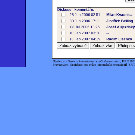
Diskuse - komentáře:
28 Jun 2006 02:51
Milan Kvasnica
30 Jun 2006 17:11
Jindřich Belling
08 Jul 2006 13:25
Josef Aujezdský
10 Feb 2007 03:10
--
13 Feb 2007 04:19
Radim Lisenko
ITprávo.cz - Server o internetovém a počítačovém právu; ISSN:180
Provozovatel: Společnost pro právo informačních technologií (SPIT