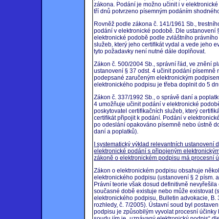
zákona. Podání je možno učinit i v elektronick
tří dnů potvrzeno písemným podáním shodnéh
Rovněž podle zákona č. 141/1961 Sb., trestního
podání v elektronické podobě. Dle ustanovení §5
elektronické podobě podle zvláštního právního
služeb, který jeho certifikát vydal a vede jeho e
tyto požadavky není nutné dále doplňovat.
Zákon č. 500/2004 Sb., správní řád, ve znění 
ustanovení § 37 odst. 4 učinit podání písemně
podepsané zaručeným elektronickým podpisem
elektronického podpisu je třeba doplnit do 5 dn
Zákon č. 337/1992 Sb., o správě daní a poplatk
4 umožňuje učinit podání v elektronické podob
poskytovatel certifikačních služeb, který certif
certifikát připojit k podání. Podání v elektroni
po odeslání opakováno písemně nebo ústně do 
daní a poplatků).
I systematický výklad relevantních ustanovení 
elektronické podání s připojeným elektronick
zákoně o elektronickém podpisu má procesní 
Zákon o elektronickém podpisu obsahuje někol
elektronického podpisu (ustanovení § 2 písm. a
Právní teorie však dosud definitivně nevyřešila
současné době existuje nebo může existovat (sr
elektronického podpisu, Bulletin advokacie, B. 
rozhledy, č. 7/2005). Ústavní soud byl postave
podpisu je způsobilým vyvolat procesní účink
soudu jím je „uznávaný elektronický podpis“ d