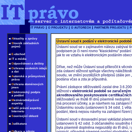
A
ktuality a zprávy
Ústavní soud k podání v elektronické podobě
S
lovník základních
pojmů
Ústavní soud se v zajímavém nálezu zabýval tí
podpisem je či není rovno "klasickému" podání v
E
-obchod
jak to ve vztahu k elektronickým podáním obe
I
T a média
O
dpovědnost a delikty
Dříve, než může Ústavní soud přikročit k věcné
O
chrana osobních údajů
zda ústavní stížnost splňuje všechny náležito
a dat
soudu, ve znění pozdějších předpisů (dále jen „
A
utorská a průmyslová
podána včas a zda je přípustná.
práva
O
chrana doménových
Právní zástupce stěžovatelů zaslal dne 3.6.2
jmen
stížnost v
elektronické podobě se zaručeným 
E
lektronický podpis
akreditovaného poskytovatele certifikačních
a podání
stěžovatelů ve lhůtě tří dnů písemně nedoplnil
M
ezinárodněprávní
má procesní účinky, a je návrhem na zahájení 
aspekty
Ústavnímu soudu (ustanovení § 34 odst. 1 věta
D
alší právní aspekty
Internetu
podání, která nejsou návrhy na zahájení řízení
S
ouvisející oblasti
Ústavní soud v dosavadní praxi vykládal písem
ustanovení § 42 odst. 3 občanského soudního ř
J
udikatura
byla písemně doplněna nejpozději do tří dnů, i
O
dkazy a zdroje
originál, případně písemné podání shodného z