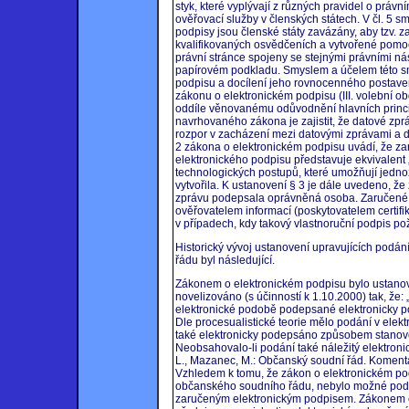
styk, které vyplývají z různých pravidel o právn
ověřovací služby v členských státech. V čl. 5 
podpisy jsou členské státy zavázány, aby tzv.
kvalifikovaných osvědčeních a vytvořené pomoc
právní stránce spojeny se stejnými právními nás
papírovém podkladu. Smyslem a účelem této smě
podpisu a docílení jeho rovnocenného postave
zákonu o elektronickém podpisu (III. volební o
oddíle věnovanému odůvodnění hlavních princ
navrhovaného zákona je zajistit, že datové zprá
rozpor v zacházení mezi datovými zprávami a 
2 zákona o elektronickém podpisu uvádí, že za
elektronického podpisu představuje ekvivalent
technologických postupů, které umožňují jednoz
vytvořila. K ustanovení § 3 je dále uvedeno, ž
zprávu podepsala oprávněná osoba. Zaručené
ověřovatelem informací (poskytovatelem certif
v případech, kdy takový vlastnoruční podpis po
Historický vývoj ustanovení upravujících podá
řádu byl následující.
Zákonem o elektronickém podpisu bylo ustanov
novelizováno (s účinností k 1.10.2000) tak, že:
elektronické podobě podepsané elektronicky pod
Dle procesualistické teorie mělo podání v elekt
také elektronicky podepsáno způsobem stanov
Neobsahovalo-li podání také náležitý elektronic
L., Mazanec, M.: Občanský soudní řád. Komentář.
Vzhledem k tomu, že zákon o elektronickém pod
občanského soudního řádu, nebylo možné podat
zaručeným elektronickým podpisem. Zákonem č.