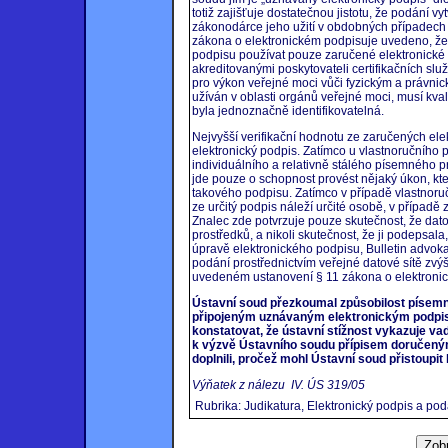
totiž zajišťuje dostatečnou jistotu, že podání v
zákonodárce jeho užití v obdobných případech 
zákona o elektronickém podpisuje uvedeno, že
podpisu používat pouze zaručené elektronické p
akreditovanými poskytovateli certifikačních služ
pro výkon veřejné moci vůči fyzickým a právni
užíván v oblasti orgánů veřejné moci, musí kval
byla jednoznačně identifikovatelná.
Nejvyšší verifikační hodnotu ze zaručených el
elektronický podpis. Zatímco u vlastnoručního 
individuálního a relativně stálého písemného 
jde pouze o schopnost provést nějaký úkon, kte
takového podpisu. Zatímco v případě vlastnoru
ze určitý podpis náleží určité osobě, v případ
Znalec zde potvrzuje pouze skutečnost, že dat
prostředků, a nikoli skutečnost, že ji podepsala
úpravě elektronického podpisu, Bulletin advokaci
podání prostřednictvím veřejné datové sítě zvýš
uvedeném ustanovení § 11 zákona o elektronic
Ústavní soud přezkoumal způsobilost písem
připojeným uznávaným elektronickým podpis
konstatovat, že ústavní stížnost vykazuje va
k výzvě Ústavního soudu přípisem doručeným
doplnili, pročež mohl Ústavní soud přistoupit
Výňatek z nálezu IV. ÚS 319/05
Rubrika: Judikatura, Elektronický podpis a pod