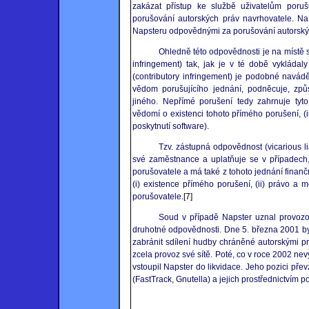
zakázat přístup ke službě uživatelům poruš
porušování autorských práv navrhovatele. Na
Napsteru odpovědnými za porušování autorských
Ohledně této odpovědnosti je na místě 
infringement) tak, jak je v té době vykláda
(contributory infringement) je podobné navá
vědom porušujícího jednání, podněcuje, způ
jiného. Nepřímé porušení tedy zahrnuje tyto p
vědomí o existenci tohoto přímého porušení, (
poskytnutí software).
Tzv. zástupná odpovědnost (vicarious l
své zaměstnance a uplatňuje se v případech,
porušovatele a má také z tohoto jednání finan
(i) existence přímého porušení, (ii) právo a m
porušovatele.
[7]
Soud v případě Napster uznal provozo
druhotné odpovědnosti. Dne 5. března 2001 by
zabránit sdílení hudby chráněné autorskými prá
zcela provoz své sítě. Poté, co v roce 2002 n
vstoupil Napster do likvidace. Jeho pozici pře
(FastTrack, Gnutella) a jejich prostřednictvím 