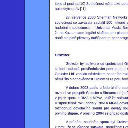
takto si počínat.
[10]
Společnost měla také uprav
autorských práv.
[11]
27. července 2006 Sherman Networks
společnost se zavázala zaplatit 100 miliónů
hudebním společnostem: Universal Music, So
že se Kazaa stane legální službou pro placen
době ale plně převzaly další peer-to-peer pro
Grokster
Grokster byl software od společnosti Gr
sdílení souborů prostřednictvím peer-to-peer
Grokster Ltd. zanikla následkem soudního ro
němž šlo o odpovědnost Groksteru za porušován
V dubnu 2003 padlo u federálního soud
rozhodl ve prospěh Grokster a Streamcast (obě 
v jejich sporu s RIAA a MPAA, totiž že softwa
V srpnu téhož roku podaly RIAA a MPAA odvolá
rozhodnutí odvolacího soudu pro devátý so
prvního stupně. V prosinci 2004 se případ dost
V průběhu soudního sporu byl Grokst
k tomu, že se výrobce software, společnost Gr