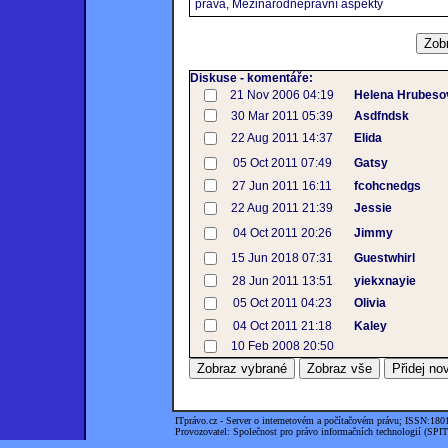
práva, Mezinárodněprávní aspekty
Diskuse - komentáře:
21 Nov 2006 04:19
Helena Hrubeso
30 Mar 2011 05:39
Asdfndsk
22 Aug 2011 14:37
Elida
05 Oct 2011 07:49
Gatsy
27 Jun 2011 16:11
fcohcnedgs
22 Aug 2011 21:39
Jessie
04 Oct 2011 20:26
Jimmy
15 Jun 2018 07:31
Guestwhirl
28 Jun 2011 13:51
yiekxnayie
05 Oct 2011 04:23
Olivia
04 Oct 2011 21:18
Kaley
10 Feb 2008 20:50
ITprávo.cz - Server o internetovém a počítačovém právu; ISSN:180
Provozovatel: Společnost pro právo informačních technologií (SPIT