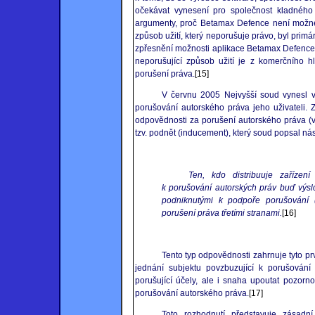
očekávat vynesení pro společnost kladného 
argumenty, proč Betamax Defence není možné 
způsob užití, který neporušuje právo, byl pri
zpřesnění možnosti aplikace Betamax Defence
neporušující způsob užití je z komerčního 
porušení práva.
[15]
V červnu 2005 Nejvyšší soud vynesl v
porušování autorského práva jeho uživateli. 
odpovědnosti za porušení autorského práva (v
tzv. podnět (inducement), který soud popsal ná
Ten, kdo distribuuje zařízen
k porušování autorských práv buď výs
podniknutými k podpoře porušování 
porušení práva třetími stranami.
[16]
Tento typ odpovědnosti zahrnuje tyto prv
jednání subjektu povzbuzující k porušování
porušující účely, ale i snaha upoutat pozornos
porušování autorského práva.
[17]
Toto rozhodnutí představuje zásadní