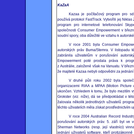
KaZaA
Kazaa je počítačový program pro sdíl
používá protokol FastTrack. Vytvořili jej Niklas 
program pro internetové telefonování Skype
společnosti Consumer Empowerment v březnu 
soudní spory, oba důležité ve vztahu k autorsk
V roce 2001 byla Consumer Empower
autorských práv Buma/Stemra. V listopadu 
zabránila uživatelům v porušování autors
Empowerment poté prodala práva k progr
z Austrálie, založené však na Vanuatu. V březn
že majitelé Kazaa nebyli odpovědni za jednání 
V druhé půli roku 2002 byla spole
organizacemi RIAA a MPAA (Motion Picture A
ukončen. Vzhledem k tomu, že bylo mezitím 
Grokster (viz. níže), dá se předpokládat v t
žalovala několik jednotlivých uživatelů prog
těchto uživatelích měla získat prostřednictvím 
V roce 2004 Australian Record Indust
porušování autorských práv. 5. září byl ve 
Sherman Networks (resp. její vlastníci) vin
jednání uživatelů software, kteří protizákonně