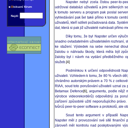
Napster nebyl zcela čistou peer-to-pee
D
iskuzní fórum
udržoval databázi uživatelů a jimi sdílených s
k tomuto serveru a program pak poslal server
Najdi:
vyhledávání pak šel také přímo k tomuto cent
uživatelů, kteří sdíleli požadovaná data. Sys
dat, která si pak již uživatelé nahrávali přímo
Díky tomu, že byl Napster určen výluč
snadno ovladatelném uživatelském rozhraní, s
ke stažení. Výsledek na sebe nenechal dlo
žalobu o náhradu škody, která měla být způ
žaloby byl i návrh na vydání předběžného op
služeb.
[4]
Podmínkou k určení odpovědnosti Naps
uživateli. Vzhledem k tomu, že 80 % všech děl,
chráněno autorským právem a 70 % z celkovéh
RIAA, soud toto porušování uživateli uznal za
Betamax Defence
[6]
, argumentu, podle nějž 
výrobce videorekordérů) odpovědný za porušo
zařízení způsobilé užití neporušujícího práv
tvůrců peer-to-peer software a protokolů, ale 
Soud tento argument v případě Napst
Napster měl z provozování své sítě finanční 
zároveň měl kontrolu nad poskytovanými výsl