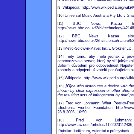
Wikipedia; http://www.wikipedia.org/wiki
[9]
Universal Music Australia Pty Ltd v Sh
[10]
BBC News; Kazaa hit by 
[11]
http://news.bbc.co.uk/2/hi/technology/4214
BBC News; Kazaa site be
[12]
http://news.bbc.co.uk/2/hi/science/nature/
[13]
Metro-Goldwyn-Mayer, Inc. v. Grokster Ltd.
Tedy tomu, aby měla jednak z provo
[14]
neprovozovala server, který by síť jakýmkol
Dalším důvodem pro odpovědnost Napsteru
kontroly a odpojení uživatelů porušujících 
Wikipedia; http://www.wikipedia.org/wik
[15]
„
[O]ne who distributes a device with the
[16]
shown by clear expression or other affirmati
the resulting acts of infringement by third pa
Fred von Lohmann: What Peer-to-Peer
[17]
Electronic Frontier Foundation; http://ww
28.8.2006, 16:50
Fred von Lohmann: Rem
[18]
http://www.law.com/articles/1122023112436,
Rubrika: Judikatura, Autorská a průmyslová