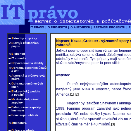
A
ktuality a zprávy
Napster, Kazaa, Grokster - významné spory oh
S
lovník základních
zahraničí
pojmů
Jelikož peer-to-peer sítě jsou výrazným fenom
E
-obchod
měřítku, zabývá se tento článek důležitými soudn
I
T a média
odehrály v zahraničí. Tyto případy mají společ
služeb založených na peer-to-peer sítích.
O
dpovědnost a delikty
O
chrana osobních údajů
a dat
Napster
A
utorská a průmyslová
práva
O
chrana doménových
Patrně nejvýznamnějším autorskopráv
jmen
nazývaný jako
RIAA v. Napster
, neboť žalob
E
lektronický podpis
America.
[1]
[2]
a podání
M
ezinárodněprávní
aspekty
Napster byl založen Shawnem Fanningem
D
alší právní aspekty
1999. Fanning program zamýšlel jako jednod
Internetu
protokolu IRC nebo služby Lycos. Napster se 
S
ouvisející oblasti
službou, která měla vpravdě revoluční vliv na 
J
udikatura
uživatelů činil nejméně 40 miliónů.
[3]
O
dkazy a zdroje