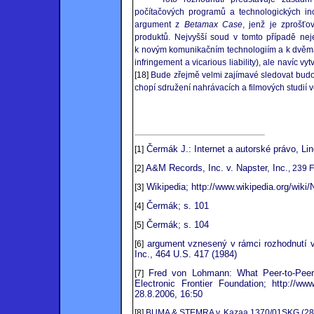
počítačových programů a technologických in
argument z
Betamax Case
, jenž je zprošťo
produktů. Nejvyšší soud v tomto případě nej
k novým komunikačním technologiím a k dvěma
infringement a vicarious liability), ale navíc v
[18]
Bude zřejmě velmi zajímavé sledovat budo
chopí sdružení nahrávacích a filmových studií ve
Čermák J.: Internet a autorské právo, Li
[1]
A&M Records, Inc. v. Napster, Inc.
[2]
, 239 
Wikipedia; http://www.wikipedia.org/wiki
[3]
Čermák; s. 101
[4]
Čermák; s. 104
[5]
argument vznesený v rámci rozhodnutí ve
[6]
Inc., 464 U.S. 417 (1984)
Fred von Lohmann: What Peer-to-Peer
[7]
Electronic Frontier Foundation; http://ww
28.8.2006, 16:50
[8]
BUMA & STEMRA v. Kazaa 1370/01SKG (28