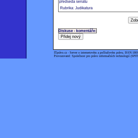
předseda senátu
Rubrika: Judikatura
Diskuse - komentáře:
ITprávo.cz - Server o internetovém a počítačovém právu; ISSN:180
Provozovatel: Společnost pro právo informačních technologií (SPIT