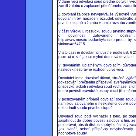
V dané věci odvolací soud předně potvrdil výr
zamítl žalobu o zaplacení přiměřeného zadostiu
Z dovolání žalobce nevyplývá, že výslovně vym
dovoláním byl napaden rozsudek odvolacího so
prvního stupně a žaloba v tomto rozsahu zamít
V části výroku I. rozsudku soudu prvního stupn
o povinnosti žalovaného odstran
http://www.mesec.cz/clanky/chcete-prodat-byt-
vlakno/#o54715.
V této části je dovolání přípustné podle ust. § 23
písm. c) o. s. ř. jak se mylně domnívá dovolatel.
V dovoláním uplatněným dovolacím důvodem 
následek nesprávné rozhodnutí ve věci.
Dovolatel tento dovolací důvod, stručně vyjád
dokazování přečtením příspěvků zveřejněných 
příspěvků, ačkoli i odvolací soud vycházel z t
dobré pověsti právnické osoby, musí jít o infor
V posuzovaném případě odvolací soud soudu p
námitkou žalovaného o neexistenci dobré pov
rozhodnutí soudu prvního stupně.
Odvolací soud poté vycházel z toho, po dopl
zasáhnout do dobré pověsti žalobce s tím, že 
protiprávní, obsah diskuse nebyl způsobilý za
„jak svině“, neboť příspěvky nevybočovaly z
hodnotové soudy.