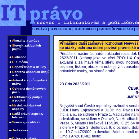
A
ktuality a zprávy
Přinášíme další zajímavé rozhodnutí Nejvyšš
S
lovník základních
se otázky ochrana dobré pověsti právnické 
pojmů
Přinášíme našim čtenářům aktuální rozsudek 
E
-obchod
2623/2011 (známý jako ve věci PROLUX Consu
I
T a média
aktuální a zajímavé téma střetu dvou hodnot,
písmem, tiskem, obrazem nebo jiným zpusobem
O
dpovědnost a delikty
právnické osoby, na straně druhé.
O
chrana osobních údajů
a dat
A
utorská a průmyslová
práva
23 Cdo 2623/2011
ČESK
O
chrana doménových
jmen
R
JMÉNE
E
lektronický podpis
a podání
M
ezinárodněprávní
Nejvyšší soud České republiky rozhodl v sená
aspekty
JUDr. Hany Lojkáskové a JUDr. Ing. Pavla Ho
D
alší právní aspekty
Int., s. r. o., se sídlem v Praze 1, Václavské n
Internetu
advokátkou, se sídlem v Ostravě, Na Hradbách 118
S
ouvisející oblasti
Praze 6, Milady Horákové 116/109, IČ 25 64 8
sídlem v Praze 3, Seifertova 9, o ochranu do
J
udikatura
zn. 10 Cm 47/2009, o dovolání žalobce proti ro
Cmo 197/2010-82, takto:
O
dkazy a zdroje