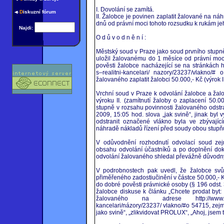
I. Dovolání se zamítá.
D
iskuzní fórum
II. Žalobce je povinen zaplatit žalované na ná
dnů od právní moci tohoto rozsudku k rukám je
Najdi:
O d ů v o d n ě n í :
Městský soud v Praze jako soud prvního stupn
uložil žalovanému do 1 měsíce od právní moci
pověsti žalobce nacházející se na stránkách 
s–realitni-kancelari/ nazory/23237/vlakno/#
žalovaného zaplatit žalobci 50.000,- Kč (výrok II
Vrchní soud v Praze k odvolání žalobce a žal
výroku II. (zamítnutí žaloby o zaplacení 50.0
stupně v rozsahu povinnosti žalovaného odstr
2009, 15:05 hod. slova „jak svině“, jinak byl
odstranit označené vlákno byla ve zbývajíc
náhradě nákladů řízení před soudy obou stupň
V odůvodnění rozhodnutí odvolací soud zej
obsahu odvolání účastníků a po doplnění dok
odvolání žalovaného shledal převážně důvod
V podrobnostech pak uvedl, že žalobce svů
přiměřeného zadostiučinění v částce 50.000,- 
do dobré pověsti právnické osoby (§ 196 odst.
žalobce diskuse k článku „Chcete prodat byt:
žalovaného na adrese http://www.mesec.c
kancelari/názory/23237/ vlakno/#o 54715, zej
jako svině“, „zlikvidovat PROLUX“, „Ahoj, jsem 