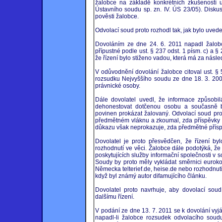
žalobce na základě konkrétních zkušeností už
Ústavního soudu sp. zn. IV. ÚS 23/05). Disku
pověsti žalobce.
Odvolací soud proto rozhodl tak, jak bylo uved
Dovoláním ze dne 24. 6. 2011 napadl žalobc
přípustné podle ust. § 237 odst. 1 písm. c) a §
že řízení bylo stiženo vadou, která má za násl
V odůvodnění dovolání žalobce citoval ust. § 
rozsudku Nejvyššího soudu ze dne 18. 3. 2008
právnické osoby.
Dále dovolatel uvedl, že informace způsobi
dehonestovat dotčenou osobu a současně bý
povinen prokázat žalovaný. Odvolací soud pr
předmětném vláknu a zkoumal, zda příspěvky n
důkazu však neprokazuje, zda předmětné příspěv
Dovolatel je proto přesvědčen, že řízení b
rozhodnutí ve věci. Žalobce dále podotýká, že
poskytujících služby informační společnosti v
Soudy by proto měly vykládat směrnici eurokon
Německa telterief.de, heise.de nebo rozhodnut
když byl známý autor difamujícího článku.
Dovolatel proto navrhuje, aby dovolací soud
dalšímu řízení.
V podání ze dne 13. 7. 2011 se k dovolání vyjá
napadl-li žalobce rozsudek odvolacího soudu 