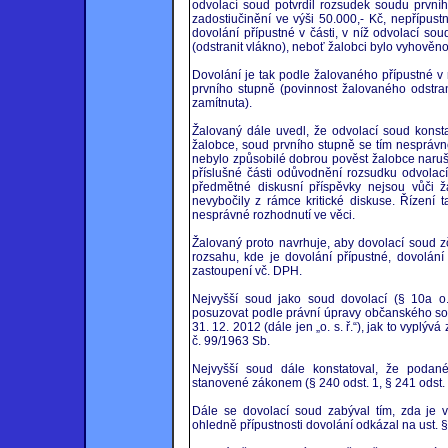
odvolací soud potvrdil rozsudek soudu první
zadostiučinění ve výši 50.000,- Kč, nepřípustn
dovolání přípustné v části, v níž odvolací so
(odstranit vlákno), neboť žalobci bylo vyhověn
Dovolání je tak podle žalovaného přípustné v
prvního stupně (povinnost žalovaného odstran
zamítnuta).
Žalovaný dále uvedl, že odvolací soud konsta
žalobce, soud prvního stupně se tím nesprávn
nebylo způsobilé dobrou pověst žalobce naruši
příslušné části odůvodnění rozsudku odvolac
předmětné diskusní příspěvky nejsou vůči ž
nevybočily z rámce kritické diskuse. Řízení 
nesprávné rozhodnutí ve věci.
Žalovaný proto navrhuje, aby dovolací soud zč
rozsahu, kde je dovolání přípustné, dovolání 
zastoupení vč. DPH.
Nejvyšší soud jako soud dovolací (§ 10a o. 
posuzovat podle právní úpravy občanského sou
31. 12. 2012 (dále jen „o. s. ř.“), jak to vyplývá
č. 99/1963 Sb.
Nejvyšší soud dále konstatoval, že podané
stanovené zákonem (§ 240 odst. 1, § 241 odst. 1 
Dále se dovolací soud zabýval tím, zda je 
ohledně přípustnosti dovolání odkázal na ust. §23