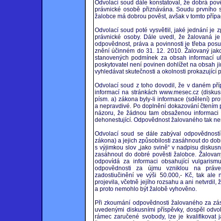
Odvolací soud dále konstatoval, že dobrá pov
právnické osobě přiznávána. Soudu prvního s
žalobce má dobrou pověst, avšak v tomto příp
Odvolací soud poté vysvětlil, jaké jednání j
právnické osoby. Dále uvedl, že žalovaná je
odpovědnost, práva a povinnosti je třeba posu
znění účinném do 31. 12. 2010. Žalovaný jako
stanovených podmínek za obsah informací ul
poskytovatel není povinen dohlížet na obsah j
vyhledávat skutečnosti a okolnosti prokazující 
Odvolací soud z toho dovodil, že v daném p
informací na stránkách www.mesec.cz (diskusn
písm. a) zákona byly-li informace (sdělení) pr
a nepravdivé. Po doplnění dokazování čtením p
názoru, že žádnou tam obsaženou informaci n
dehonestující. Odpovědnost žalovaného tak n
Odvolací soud se dále zabýval odpovědností
zákona) a jejich způsobilosti zasáhnout do dob
s výjimkou slov „jako svině“ v nadpisu diskus
zasáhnout do dobré pověsti žalobce. Žalovaný
odpovídá za informaci obsahující vulgarism
odpovědnosti za újmu vzniklou na práve
zadostiučinění ve výši 50.000,- Kč, tak ale
projevila, včetně jejího rozsahu a ani netvrdil
a proto nemohlo být žalobě vyhověno.
Při zkoumání odpovědnosti žalovaného za zása
uvedenými diskusními příspěvky, dospěl odvol
rámec zaručené svobody, lze je kvalifikova