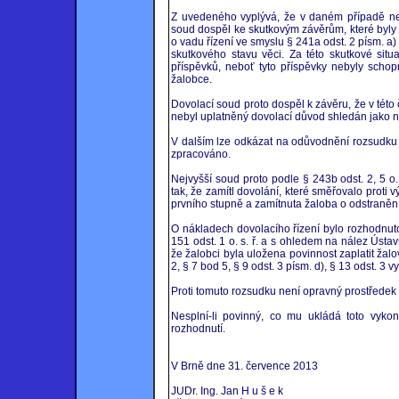
Z uvedeného vyplývá, že v daném případě ne
soud dospěl ke skutkovým závěrům, které byly
o vadu řízení ve smyslu § 241a odst. 2 písm. a) o
skutkového stavu věci. Za této skutkové situ
příspěvků, neboť tyto příspěvky nebyly scho
žalobce.
Dovolací soud proto dospěl k závěru, že v této 
nebyl uplatněný dovolací důvod shledán jako 
V dalším lze odkázat na odůvodnění rozsudku 
zpracováno.
Nejvyšší soud proto podle § 243b odst. 2, 5 o. s
tak, že zamítl dovolání, které směřovalo proti
prvního stupně a zamítnuta žaloba o odstranění
O nákladech dovolacího řízení bylo rozhodnuto
151 odst. 1 o. s. ř. a s ohledem na nález Ústa
že žalobci byla uložena povinnost zaplatit žal
2, § 7 bod 5, § 9 odst. 3 písm. d), § 13 odst. 3 vy
Proti tomuto rozsudku není opravný prostředek 
Nesplní-li povinný, co mu ukládá toto vyko
rozhodnutí.
V Brně dne 31. července 2013
JUDr. Ing. Jan H u š e k