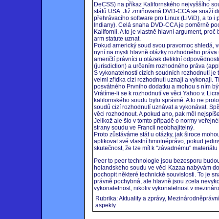
DeCSS) na příkaz Kalifornského nejvyššího sou
států USA. Již zmiňovaná DVD-CCA se snaží dos
přehrávacího software pro Linux (LiViD), a to i 
Indiany). Celá snaha DVD-CCA je poměrně poch
Kalifornii. A to je vlastně hlavní argument, proč
arm statute uznat.
Pokud americký soud svou pravomoc shledá, vě
nyní na mysli hlavně otázky rozhodného práva u 
američtí právníci u otázek deliktní odpovědnost
(jurisdiction) a určením rozhodného práva (appl
S vykonatelností cizích soudních rozhodnutí j
velmi zřídka cizí rozhodnutí uznají a vykonají. 
posvátného Prvního dodatku a mohou s ním být
Vrátíme-li se k rozhodnutí ve věci Yahoo v. Lic
kalifornského soudu bylo správné. A to ne prot
soudů cizí rozhodnutí uznávat a vykonávat. Sp
věci rozhodnout. A pokud ano, pak měl nejspíše
Jelikož ale šlo v tomto případě o normy veřej
strany soudu ve Francii neobhajitelný.
Proto zůstáváme stát u otázky, jak široce moh
aplikovat své vlastní hmotnéprávo, pokud jedin
skutečnost, že lze mít k "závadnému" materiálu 
Peer to peer technologie jsou bezesporu budou
holandského soudu ve věci Kazaa nabývám doj
pochopit některé technické souvislosti. To je 
právně pochybná, ale hlavně jsou zcela nevyk
vykonatelnost, nikoliv vykonatelnost v mezinár
Rubrika: Aktuality a zprávy, Mezinárodněprávn
aspekty