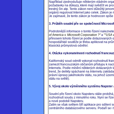
Například zjednodušuje některým vládním orga
požadavky na důkazy, které mají svědčit ve pr
trestný čin atp. Tento zákon není důležitý jenom
orgánů regulovat Internet jako celek. Zákon je 
Je zajímavé, že tento zákon je hodnocen spíše
3. Průběh soudní pře se společností Microsoft
Podrobnější informace o tomto řízení naleznete
of America v. Microsoft Corporation ?"
a
"
"USA v
přínosem tohoto řízení je podle dotazovaných 
hospodářské soutěže je třeba aplikovat na prům
klasická průmyslová odvětví.
4. Otázka vykonatelnosti rozhodnutí franco
Kalifornský soud odmítl vykonat rozhodnutí fr
zamezit francouzským občanům přístupu k nacist
Internetu. Podle mínění některých dotázaných 
trend, že delikty spáchané na Internetu zaklád
právní úpravy jakéhokoliv státu, na jehož území 
státu na světě).
5. Vývoj okolo výměnného systému Napster a
Soudní pře řízení okolo Napsteru stále probíhá,
rozhodnutí soudu z minulého roku. Nyní se říze
a nové podobě Napsteru.
Zatím se však světem šíří aplikace pro sdílení
centrálního databázového serveru. Podaří se i 