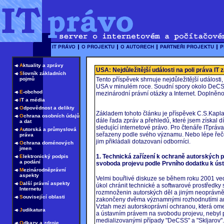
A
ktuality a zprávy
USA: Nejdůležitější události na poli práva IT 
S
lovník základních
pojmů
Tento příspěvek shrnuje nejdůležitější události,
USA v minulém roce. Soudní spory okolo DeCSS
E
-obchod
mezinárodní právní otázky a Internet. Doplně
I
T a média
O
dpovědnost a delikty
Základem tohoto článku je příspěvek C.S.Kapla
O
chrana osobních údajů
dále řada zpráv a přehledů, které jsem získal 
a dat
sledující internetové právo. Pro čtenáře ITpráva 
A
utorská a průmyslová
seřazeny podle svého významu. Nebo lépe řeče
práva
jim přikládali dotazovaní odborníci.
O
chrana doménových
jmen
1. Technická zařízení k ochraně autorských p
E
lektronický podpis
a podání
svoboda projevu podle Prvního dodatku k ú
M
ezinárodněprávní
aspekty
Velmi bouřlivé diskuze se během roku 2001 ve
D
alší právní aspekty
úkol chránit technické a softwarové prostředky
Internetu
rozmnoženin autorských děl a jiným neoprávně
S
ouvisející oblasti
zakončeny dvěma významnými rozhodnutími a
Vztah mezi autorskoprávní ochranou, která ome
J
udikatura
a ústavním právem na svobodu projevu, nebyl pr
medializovanými případy "DeCSS" a "Skljarov".
O
dkazy a zdroje