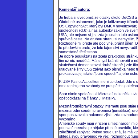
Komentář autora:
Je třeba si uvědomit, že otázky okolo DeCSS a
Obdobné ustanovení, jako je kritizovaný článek 
US Copyright Act, který byl DMCA novelizován)
společnosti (čl.6) a náš autorský zákon ve sv
USA, ale nejsem si jist, zda je snaha toto usta
správná cesta. Na druhou stranu si nemyslím, 
Rozhodně mi přijde ale podivné, bránit šíření
to především proto, že toto tajemství nevyzradil
samostatně třetí strana.
Je dobré poukázat i na zcela praktickou stránku
tím už nic neudělá. Má smysl bránit hovořit o 
skutečnost demonstrovat druhé straně ( zde fil
utajované šifry CSS zpívat jako písnička nebo 
prokazovat její statut "pure speech" a jeho oc
K USA Patriot Act celkem není co dodat. Jde o
omezením jeho svobody ve prospěch společnos
Spor okolo společnosti Microsoft nekončí a uv
opět odkázal na články J. Matejky.
Mezinárodněprávní otázky Internetu jsou stále 
mezinárodní soudní pravomoci (jurisdikce), ur
spor posuzovat a nakonec zjistit, zda rozhodu
vykonáno.
Americké soudy mají v řízení s mezinárodním p
podstatě neexistuje nějaké přesné pravidlo, k
záležitostí zabývat. Pokud soud uzná, že má k př
shledá svou pravomoc ve věci rozhodnout (juris