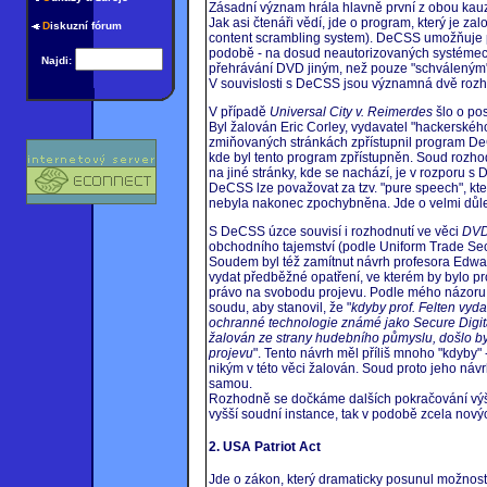
Zásadní význam hrála hlavně první z obou kauz
Jak asi čtenáři vědí, jde o program, který je 
D
iskuzní fórum
content scrambling system). DeCSS umožňuje pře
podobě - na dosud neautorizovaných systémech (
Najdi:
přehrávání DVD jiným, než pouze "schváleným"
V souvislosti s DeCSS jsou významná dvě rozh
V případě
Universal City v. Reimerdes
šlo o po
Byl žalován Eric Corley, vydavatel "hackerské
zmiňovaných stránkách zpřístupnil program DeC
kde byl tento program zpřístupněn. Soud rozho
na jiné stránky, kde se nachází, je v rozporu s
DeCSS lze považovat za tzv. "pure speech", kt
nebyla nakonec zpochybněna. Jde o velmi důleži
S DeCSS úzce souvisí i rozhodnutí ve věci
DVD
obchodního tajemství (podle Uniform Trade Secre
Soudem byl též zamítnut návrh profesora Edwar
vydat předběžné opatření, ve kterém by bylo p
právo na svobodu projevu. Podle mého názoru š
soudu, aby stanovil, že "
kdyby prof. Felten vyd
ochranné technologie známé jako Secure Digita
žalován ze strany hudebního půmyslu, došlo by
projevu
". Tento návrh měl příliš mnoho "kdyby" 
nikým v této věci žalován. Soud proto jeho návr
samou.
Rozhodně se dočkáme dalších pokračování výše
vyšší soudní instance, tak v podobě zcela nový
2. USA Patriot Act
Jde o zákon, který dramaticky posunul možnost