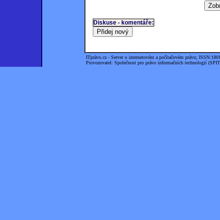
Diskuse - komentáře:
ITprávo.cz - Server o internetovém a počítačovém právu; ISSN:180
Provozovatel: Společnost pro právo informačních technologií (SPIT