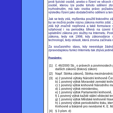
proti fyzické osobě, anebo o řízení ve věcech
osobě, kterou lze podle tohoto sdělení zt
rozhodnutím, má tato osoba právo požadov
výsledku řízení jako dodatečného sdělení a ten 
Jak se tedy zdá, myšlenka použití tiskového zá
by se možná podle názvu zákona mohlo zdát. Je
zdá být značně nepřesná a také formulace 
vztahovat i na periodika šířená na území
uplatnění zákona pro služby na Internetu. Po
zákona, tedy rok 1998, kdy zákonodárce 
technologií, tedy oblasti, která zrovna začínala 
Za současného stavu, kdy neexistuje žádn
zpravodajskou funkci Internetu tak zbývá jedin
Poznámky:
[1]
č. 46/2000 Sb., o právech a povinnostech 
dalších zákonů (tiskový zákon)
[2]
Např. Sbírka zákonů, Sbírka mezinárodníc
[3]
a) 2 povinné výtisky Národní knihovně Čes
b) 1 povinný výtisk Moravské zemské knih
c) 1 povinný výtisk knihovně Národního m
d) 1 povinný výtisk ministerstvu,
e) 1 povinný výtisk Parlamentní knihovně,
f) 1 povinný výtisk každé státní vědecké k
g) 1 povinný výtisk Městské knihovně hla
h) 1 povinný výtisk periodického tisku, k
Knihovně a tiskárně pro nevidomé K. E. M
[4]
§ 3 písm. d)