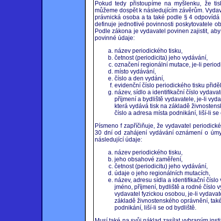
Pokud tedy přistoupíme na myšlenku, že tisk
můžeme dospět k následujícím závěrům. Vydava
právnická osoba a ta také podle § 4 odpovídá
definuje jednotlivé povinnosti poskytovatele o
Podle zákona je vydavatel povinen zajistit, ab
povinné údaje:
název periodického tisku,
četnost (periodicita) jeho vydávání,
označení regionální mutace, je-li period
místo vydávání,
číslo a den vydání,
evidenční číslo periodického tisku přid
název, sídlo a identifikační číslo vydav
příjmení a bydliště vydavatele, je-li vyd
která vydává tisk na základě živnostens
číslo a adresa místa podnikání, liší-li se
Písmeno f zapříčiňuje, že vydavatel periodické
30 dní od zahájení vydávání oznámení o úmysl
následující údaje:
název periodického tisku,
jeho obsahové zaměření,
četnost (periodicitu) jeho vydávání,
údaje o jeho regionálních mutacích,
název, adresu sídla a identifikační čísl
jméno, příjmení, bydliště a rodné číslo v
vydavatel fyzickou osobou, je-li vydavat
základě živnostenského oprávnění, také 
podnikání, liší-li se od bydliště.
Musí také na svůj náklad zasílat vybraným inst