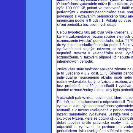
Odpovědnost vydavatele může jít tak daleko, že
výše 100 000 Kč, pokud ve stanovené lhůtě ne
potřebnými k evidenci periodického tisku po
povinnosti s vydáváním periodického tisku a
příjemcům podle § 9 odst. 1. Pokutu do výše 
šíření periodika bez povinných údajů.
Celou hypotézu tak, jak byla výše uvedena, v
kterým zákonodárce rozumí soubor stejných či
rozmnoženin (výtisků) periodického tisku.
[4]
Př
do vymezení periodického tisku podle § 3, se v 
vydávané pod stejným názvem, se stejným 
nejméně dvakrát v kalendářním roce, vy
rozmnoženin. V takovém případě již nebude 
internetových periodik.
Zbývá však stále možnost aplikace zákona na pe
je to uvedeno v § 2 odst. 1.
[5]
Šířením period
individuálně neurčenému okruhu osob nebo i
rodiny vydavatele, který je fyzickou osobou, a 
bez problémů umožňuje podřadit i vydáván
hmotné rozmnoženiny k tomu, aby bylo period
Vydavateli pak vznikají povinnosti, které nej
Předně jsou to ustanovení o odpovědnosti. Tím 
vydavatel a druhým neodpovědnost vydavatele 
reklamě a v inzerci uveřejněné v periodickém
inzerci samotného vydavatele. Jestliže také 
skutkové tvrzení, které se dotýká cti, důstojno
dobré pověsti určité právnické osoby, má t
odpovědi a vydavatel je povinen na žádos
periodickém tisku uveřejněno sdělení o trest