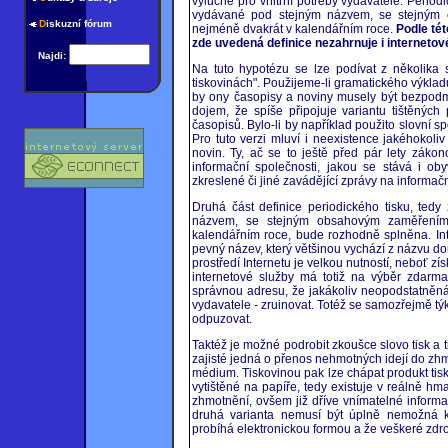
výlučně pro vnitřní potřeby vydavatele. Period
vydávané pod stejným názvem, se stejným 
D
iskuzní fórum
nejméně dvakrát v kalendářním roce.
Podle tét
zde uvedená definice nezahrnuje i internetov
Najdi:
Na tuto hypotézu se lze podívat z několika 
tiskovinách". Použijeme-li gramatického výklad
by ony časopisy a noviny musely být bezpodm
dojem, že spíše připojuje variantu tištěných 
časopisů. Bylo-li by například použito slovní sp
Pro tuto verzi mluví i neexistence jakéhokoli
novin. Ty, ač se to ještě před pár lety záko
informační společnosti, jakou se stává i obyv
zkreslené či jiné zavádějící zprávy na inform
Druhá část definice periodického tisku, te
názvem, se stejným obsahovým zaměřením
kalendářním roce, bude rozhodně splněna. Inte
pevný název, který většinou vychází z názvu d
prostředí Internetu je velkou nutností, neboť získ
internetové služby má totiž na výběr zdarma 
správnou adresu, že jakákoliv neopodstatněn
vydavatele - zruinovat. Totéž se samozřejmě týk
odpuzovat.
Taktéž je možné podrobit zkoušce slovo tisk a 
zajisté jedná o přenos nehmotných idejí do zh
médium. Tiskovinou pak lze chápat produkt tisk
vytištěné na papíře, tedy existuje v reálně hm
zhmotnění, ovšem již dříve vnímatelné informa
druhá varianta nemusí být úplně nemožná k
probíhá elektronickou formou a že veškeré zdro