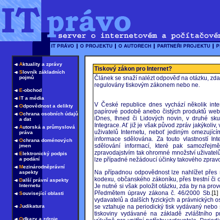
A
ktuality a zprávy
Tiskový zákon pro Internet?
S
lovník základních
pojmů
Článek se snaží nalézt odpověď na otázku, zda 
regulovány tiskovým zákonem nebo ne.
E
-obchod
I
T a média
V České republice dnes vychází několik int
O
dpovědnost a delikty
papírové podobě anebo čistých produktů webu.
O
chrana osobních údajů
iDnes, Ihned či Lidových novin, v druhé s
a dat
Integrace. Ať již je však původ zpráv jakýkoli
A
utorská a průmyslová
uživatelů Internetu, neboť jediným omezující
práva
informace sdělována. Za touto vlastností I
O
chrana doménových
sdělování informací, které pak samozřejmě
jmen
zpravodajstvím tak ohromné množství uživatelů
E
lektronický podpis
a podání
lze případné nežádoucí účinky takového zpravo
M
ezinárodněprávní
Na případnou odpovědnost lze nahlížet přes 
aspekty
kodexu, občanského zákoníku, přes trestní či 
D
alší právní aspekty
Internetu
Je nutné si však položit otázku, zda by na pro
Předmětem úpravy zákona č. 46/2000 Sb.
[1]
S
ouvisející oblasti
vydavatelů a dalších fyzických a právnických o
J
udikatura
se vztahuje na periodický tisk vydávaný nebo
tiskoviny vydávané na základě zvláštního p
O
dkazy a zdroje