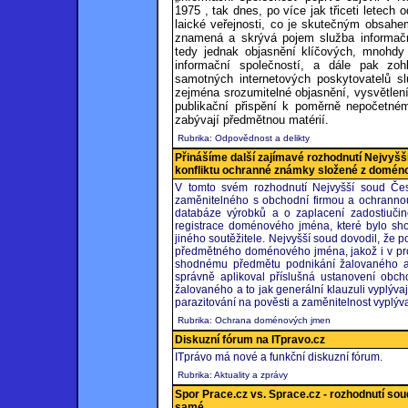
1975 , tak dnes, po více jak třiceti letech o
laické veřejnosti, co je skutečným obsahe
znamená a skrývá pojem služba informačn
tedy jednak objasnění klíčových, mnohdy 
informační společností, a dále pak zoh
samotných internetových poskytovatelů sl
zejména srozumitelné objasnění, vysvětle
publikační přispění k poměrně nepočetné
zabývají předmětnou matérií.
Rubrika: Odpovědnost a delikty
Přinášíme další zajímavé rozhodnutí Nejvyšš
konfliktu ochranné známky složené z domén
V tomto svém rozhodnutí Nejvyšší soud Čes
zaměnitelného s obchodní firmou a ochrann
databáze výrobků a o zaplacení zadostiuči
registrace doménového jména, které bylo sh
jiného soutěžitele. Nejvyšší soud dovodil, že 
předmětného doménového jména, jakož i v pro
shodnému předmětu podnikání žalovaného a 
správně aplikoval příslušná ustanovení obc
žalovaného a to jak generální klauzuli vyplývaj
parazitování na pověsti a zaměnitelnost vyplývaj
Rubrika: Ochrana doménových jmen
Diskuzní fórum na ITpravo.cz
ITprávo má nové a funkční diskuzní fórum.
Rubrika: Aktuality a zprávy
Spor Prace.cz vs. Sprace.cz - rozhodnutí sou
samé