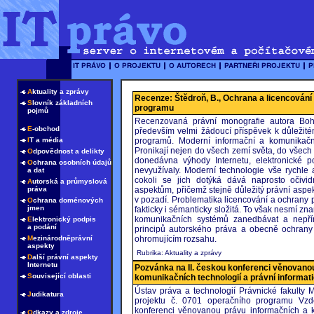
A
ktuality a zprávy
Recenze: Štědroň, B., Ochrana a licencování
S
lovník základních
programu
pojmů
Recenzovaná právní monografie autora Boh
E
-obchod
především velmi žádoucí příspěvek k důležité
I
T a média
programů. Moderní informační a komunikační
Pronikají nejen do všech zemí světa, do všech o
O
dpovědnost a delikty
donedávna výhody Internetu, elektronické p
O
chrana osobních údajů
nevyužívaly. Moderní technologie vše rychle a
a dat
cokoli se jich dotýká dává naprosto očivi
A
utorská a průmyslová
práva
aspektům, přičemž stejně důležitý právní asp
v pozadí. Problematika licencování a ochrany
O
chrana doménových
jmen
fakticky i sémanticky složitá. To však nesmí zn
komunikačních systémů zanedbávat a nepřím
E
lektronický podpis
a podání
principů autorského práva a obecně ochrany 
M
ezinárodněprávní
ohromujícím rozsahu.
aspekty
Rubrika: Aktuality a zprávy
D
alší právní aspekty
Internetu
Pozvánka na II. českou konferenci věnovano
S
ouvisející oblasti
komunikačních technologií a právní informat
Ústav práva a technologií Právnické fakulty 
J
udikatura
projektu č. 0701 operačního programu Vzd
konferenci věnovanou právu informačních a k
O
dkazy a zdroje