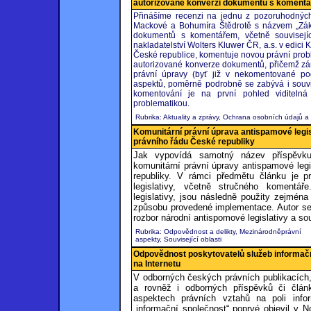
autorizované konverzi dokumentů s koment
Přinášíme recenzi na jednu z pozoruhodných
Mackové a Bohumíra Štědrotě s názvem „Záko
dokumentů s komentářem, včetně souvisejíc
nakladatelství Wolters Kluwer ČR, a.s. v edici 
České republice, komentuje novou právní prob
autorizované konverze dokumentů, přičemž zár
právní úpravy (byť již v nekomentované po
aspektů, poměrně podrobně se zabývá i souvise
komentování je na první pohled viditeln
problematikou.
Rubrika: Aktuality a zprávy, Ochrana osobních údajů a
Komunitární právní úprava antispamové legis
právního řádu České republiky
Jak vypovídá samotný název příspěvku
komunitární právní úpravy antispamové legi
republiky. V rámci předmětu článku je p
legislativy, včetně stručného komentář
legislativy, jsou následně použity zejmén
způsobu provedené implementace. Autor se 
rozbor národní antispomové legislativy a sou
Rubrika: Odpovědnost a delikty, Mezinárodněprávní
aspekty, Související oblasti
Odpovědnost poskytovatelů služeb informačn
na Internetu
V odborných českých právních publikacích,
a rovněž i odborných příspěvků či člán
aspektech právních vztahů na poli info
„informační společnost“ poprvé objevil v 