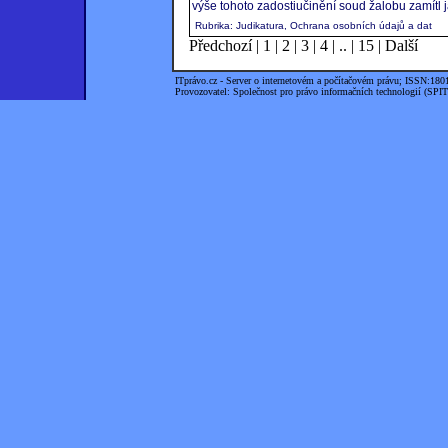
výše tohoto zadostiučinění soud žalobu zamítl j
Rubrika: Judikatura, Ochrana osobních údajů a dat
Předchozí
|
1
|
2
|
3
|
4
|
..
|
15
|
Další
ITprávo.cz - Server o internetovém a počítačovém právu; ISSN:180
Provozovatel: Společnost pro právo informačních technologií (SPIT