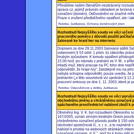
Přinášíme našim čtenářům nezkrácený rozsudek
sprace.cz, jejímž právním základem je tvrzená 
označení (domén). Odůvodnění ve značné míře
Praze o zrušení předběžného opatření, ale i tak
Rubrika: Judikatura, Ochrana doménových jmen
Rozhodnutí Nejvyššího soudu ve věci určení 
pracovního poměru z důvodů použití počítač
žalované ke hraní her na internetu
Dopisem ze dne 29.11.2003 žalovaný sdělil žal
ustanovení § 53 odst. 1 písm. b) zákoníku prác
hrubým způsobem. K tomuto opatření přistoupil 
15.00 hod. po návratu z jednání ve V. M., v přítom
mladý muž, který pracuje na PC toho dne nepřít
odpověděl, že hraje hry“; žalobkyně mu na jeho
nebyla schopna odpovědět, pouze uvedla, že jd
jednáním („v této souvislosti viz ujednání § 12.
pracovní smlouvy ze dne 1. 11. 2003, které je
Rubrika: Odpovědnost a delikty, Judikatura
Rozhodnutí Nejvyššího soudu ve věci poruš
obchodnímu jménu a chráněnému označení pův
spáchaného prostřednictví nabízení zboží k 
Obviněný Ing. V. K. byl rozsudkem Okresního so
167/2005, uznán vinným trestným činem poruš
chráněnému označení původu podle § 150 odst. 1 
obchodní společnosti G., s. r. o., a to nejméně v
nabízel k prodeji na webových stránkách inter
označené názvem „d. E.“, aniž by k tomu měl sou