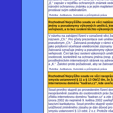
„E.“ zapsán v rejstříku ochranných známek ved
národní ochrannou známku a je jejím majitele
prodával svým odběratelům.
Rubrika: Judikatura, Autorská a průmyslová práva
Rozhodnutí Nejvyššího soudu ve věci nabíze
jmény a pseudonymy výkonných umělců, kteří
veřejnosti, a to bez svolení těchto výkonnýc
V návrhu na zahájení řízení v označené věci ža
názvem „Ch.“. Pro účely prezentace své uměleck
pseudonym „Ch.“. Žalovaná poskytuje v rámci s
jako polyfonní vícehlasé elektronické záznam
žalovaná označuje jmény a pseudonymy výkonný
veřejnosti. Činí tak bez svolení výkonných uměl
osobnosti, konkrétně na ochranu jména (resp. 
prostřednictvím internetových stránek na adres
a „K.“. Žalobci proto požadovali, aby se žalova
Rubrika: Judikatura, Autorská a průmyslová práva
Rozhodnutí Nejvyšího soudu ve věci neoprá
smyslu ustanovení § 11 a § 13 ObčZ tím, že ž
internetovou doménu "kadran.cz“, kde uveřejn
Soud prvního stupně po provedeném řízení dos
neoprávněně zasáhla do osobnostních práv žalo
zřídila internetovou doménu "kadran.cz“ a zde 
února 2002 do nejméně 9. května 2002 uveřejňo
lascivní karikaturou. Soud prvního stupně vysl
urážlivost zmíněného zásahu je dán důvod pro
smyslu ustanovení § 13 odst. 2 o.z. Protože vš