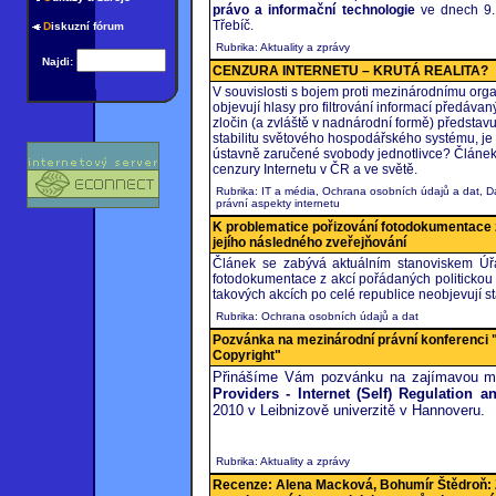
právo a informační technologie
ve dnech 9.
Třebíč.
D
iskuzní fórum
Rubrika: Aktuality a zprávy
Najdi:
CENZURA INTERNETU – KRUTÁ REALITA?
V souvislosti s bojem proti mezinárodnímu orga
objevují hlasy pro filtrování informací předáva
zločin (a zvláště v nadnárodní formě) představ
stabilitu světového hospodářského systému, 
ústavně zaručené svobody jednotlivce? Článek 
cenzury Internetu v ČR a ve světě.
Rubrika: IT a média, Ochrana osobních údajů a dat, Da
právní aspekty internetu
K problematice pořizování fotodokumentace z
jejího následného zveřejňování
Článek se zabývá aktuálním stanoviskem Úř
fotodokumentace z akcí pořádaných politickou 
takových akcích po celé republice neobjevují stá
Rubrika: Ochrana osobních údajů a dat
Pozvánka na mezinárodní právní konferenci "
Copyright"
Přinášíme Vám pozvánku na zajímavou mez
Providers - Internet (Self) Regulation a
2010 v Leibnizově univerzitě v Hannoveru.
Rubrika: Aktuality a zprávy
Recenze: Alena Macková, Bohumír Štědroň: 