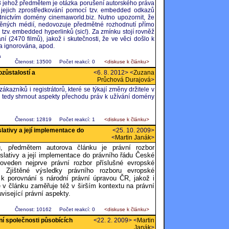
13 jehož předmětem je otázka porušení autorského práva
jejich zprostředkování pomocí tzv. embedded odkazů
dnictvím domény cinemaworld.biz. Nutno upozornit, že
ištěných médií, nedovozuje předmětné rozhodnutí přímo
 tzv. embedded hyperlinků (sic!). Za zmínku stojí rovněž
 (2470 filmů), jakož i skutečnosti, že ve věci došlo k
a ignorována, apod.
á
Čtenost: 13500
Počet reakcí: 0
<diskuse k článku>
zůstalostí a
<6. 8. 2012> <
Zuzana
Průchová Durajová
>
kazníků i registrátorů, které se týkají změny držitele v
e tedy shrnout aspekty přechodu práv k užívání domény
Čtenost: 12819
Počet reakcí: 1
<diskuse k článku>
lativy a její implementace do
<25. 10. 2009>
<
Martin Janák
>
, předmětem autorova článku je právní rozbor
slativy a její implementace do právního řádu České
roveden nejprve právní rozbor příslušné evropské
e. Zjištěné výsledky právního rozboru evropské
a k porovnání s národní právní úpravou ČR, jakož i
v článku zaměřuje též v širším kontextu na právní
visející právní aspekty.
Čtenost: 10162
Počet reakcí: 0
<diskuse k článku>
í společnosti působících
<22. 2. 2009> <
Martin
Janák
>