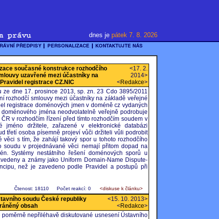
dnes je
pátek 7. 8. 2026
izace současné konstrukce rozhodčího
<17. 2.
smlouvy uzavřené mezi účastníky na
2014>
 Pravidel registrace CZ.NIC
<
Redakce
>
 ze dne 17. prosince 2013, sp. zn. 23 Cdo 3895/2011
ní rozhodčí smlouvy mezi účastníky na základě veřejné
del registrace doménových jmen v doméně cz vydaných
el doménového jména neodvolatelně veřejně podrobuje
ČR v rozhodčím řízení před tímto rozhodčím soudem v
 jméno držitele, zařazené v elektronické databázi
řetí osoba písemně projeví vůči držiteli vůli podrobit
věci s tím, že zahájí takový spor u tohoto rozhodčího
ho soudu v projednávané věci nemají přitom dopad na
mén. Systémy nestátního řešení doménových sporů u
zavedeny a známy jako Uniform Domain-Name Dispute-
incipu, než je zavedeno podle Pravidel a postupů při
Čtenost: 18110
Počet reakcí: 0
<diskuse k článku>
stavního soudu České republiky
<15. 10. 2013>
hráněný obsah
<
Redakce
>
ě poměrně nepřiléhavě diskutované usnesení Ústavního