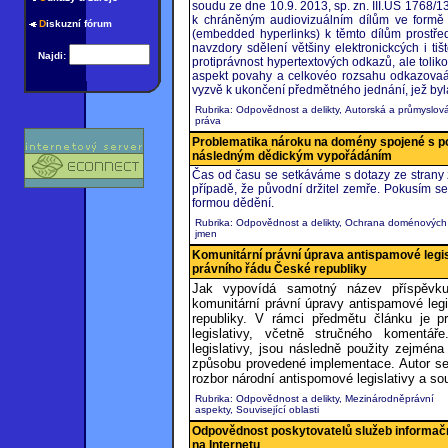
soudu ze dne 10.9. 2013, sp. zn. III.ÚS 1768/
k chráněným audiovizuálním dílům ve formě 
D
iskuzní fórum
(embedded hyperlinks) k těmto dílům prostře
navzdory sdělení většiny elektronickcých i t
Najdi:
protiprávnost hypertextových odkazů, ale toliko
aspekt povahy a celkovéo rozsahu odkazovaání
vyzvě k ukončení předmětného jednání, jež byl
Rubrika: Odpovědnost a delikty, Autorská a průmyslov
práva
Problematika nároku na domény spojené s po
následným dědickým vypořádáním
Čas od času se setkáváme s dotazy ze strany zá
případě, že původní držitel zemře. Pokusím s
formou dědění.
Rubrika: Odpovědnost a delikty, Ochrana doménových
jmen
Komunitární právní úprava antispamové legis
právního řádu České republiky
Jak vypovídá samotný název příspěvku
komunitární právní úpravy antispamové legi
republiky. V rámci předmětu článku je p
legislativy, včetně stručného komentář
legislativy, jsou následně použity zejmén
způsobu provedené implementace. Autor se 
rozbor národní antispomové legislativy a sou
Rubrika: Odpovědnost a delikty, Mezinárodněprávní
aspekty, Související oblasti
Odpovědnost poskytovatelů služeb informačn
na Internetu