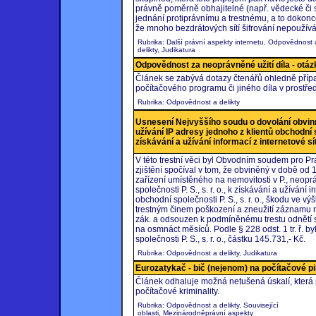
právně poměrně obhajitelné (např. vědecké či 
jednání protiprávnímu a trestnému, a to dokonce
že mnoho bezdrátových sítí šifrování nepoužívá
Rubrika: Další právní aspekty internetu, Odpovědnost 
delikty, Judikatura
Odpovědnost za neoprávněné užití díla - otá
Článek se zabývá dotazy čtenářů ohledně případ
počítačového programu či jiného díla v prostřed
Rubrika: Odpovědnost a delikty
Usnesení Nejvyššího soudu o dovolání obvin
užívání IP adresy jednoho z klientů obchodní sp
získávání a užívání informací z internetové sí
V této trestní věci byl Obvodním soudem pro Pr
zjištění spočíval v tom, že obviněný v době od 
zařízení umístěného na nemovitosti v P., neopr
společnosti P. S., s. r. o., k získávání a užívání
obchodní společnosti P. S., s. r. o., škodu ve v
trestným činem poškození a zneužití záznamu na 
zák. a odsouzen k podmíněnému trestu odnětí
na osmnáct měsíců. Podle § 228 odst. 1 tr. ř. b
společnosti P. S., s. r. o., částku 145.731,- Kč.
Rubrika: Odpovědnost a delikty, Judikatura
Eurozatykač - bič (nejenom) na počítačové pi
Článek odhaluje možná netušená úskalí, která př
počítačové kriminality.
Rubrika: Odpovědnost a delikty, Související
oblasti, Mezinárodněprávní aspekty