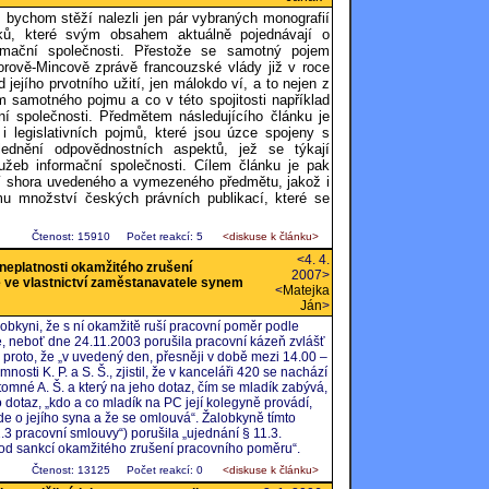
 bychom stěží nalezli jen pár vybraných monografií
ků, které svým obsahem aktuálně pojednávají o
rmační společnosti. Přestože se samotný pojem
Norově-Mincově zprávě francouzské vlády již v roce
d jejího prvotního užití, jen málokdo ví, a to nejen z
m samotného pojmu a co v této spojitosti například
í společnosti. Předmětem následujícího článku je
i legislativních pojmů, které jsou úzce spojeny s
lednění odpovědnostních aspektů, jež se týkají
užeb informační společnosti. Cílem článku je pak
ní shora uvedeného a vymezeného předmětu, jakož i
mu množství českých právních publikací, které se
Čtenost: 15910
Počet reakcí: 5
<diskuse k článku>
<4. 4.
neplatnosti okamžitého zrušení
2007>
e ve vlastnictví zaměstanavatele synem
<
Matejka
Ján
>
obkyni, že s ní okamžitě ruší pracovní poměr podle
e, neboť dne 24.11.2003 porušila pracovní kázeň zvlášť
proto, že „v uvedený den, přesněji v době mezi 14.00 –
nosti K. P. a S. Š., zjistil, že v kanceláři 420 se nachází
omné A. Š. a který na jeho dotaz, čím se mladík zabývá,
 dotaz, „kdo a co mladík na PC její kolegyně provádí,
e o jejího syna a že se omlouvá“. Žalobkyně tímto
2.3 pracovní smlouvy“) porušila „ujednání § 11.3.
 pod sankcí okamžitého zrušení pracovního poměru“.
Čtenost: 13125
Počet reakcí: 0
<diskuse k článku>