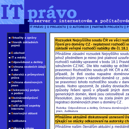
A
ktuality a zprávy
Rozsudek Nejvyššího soudu ČR ve věci real
S
lovník základních
řízení pro domény CZ - neplatnost rozhodčí 
pojmů
základě veřejné rozhodčí nabídky dle čl. 18.1
E
-obchod
Přinášíme zásadní rozsudek Nejvyššího soudu
I
T a média
jehož předmětem je mimo jiné platnost uzavře
rozhodčí nabídky upravené v bodu 18.1 Pravi
O
dpovědnost a delikty
sdružením CZ.NIC. Dle této nabídky se držit
O
chrana osobních údajů
pravomoci Rozhodčího soudu při HK ČR a AK 
a dat
případě, že třetí osoba napadne doménové
A
utorská a průmyslová
práva
doménových jmen v národní doméně cz , pokud t
se pravomoci tohoto rozhodčího soudu v dané 
O
chrana doménových
jmen
soudu. Nutno upozornit, že závěry dovolací
způsoby řešení sporů v případě jiných do
E
lektronický podpis
a podání
generických domén, které jsou celosvětově 
M
ezinárodněprávní
Resolution, jsou založeny na zcela jiném pr
aspekty
registraci doménových jmen u domény CZ .
D
alší právní aspekty
Rubrika: Odpovědnost a delikty, Ochrana doménových
Internetu
jmen, Judikatura
S
ouvisející oblasti
Přinášíme aktuálně diskutované usnesení Ú
J
udikatura
týkající se otázky odkazovaní na autorsky c
Přinášíme našim čtenářům aktuální a mediáln
O
dkazy a zdroje