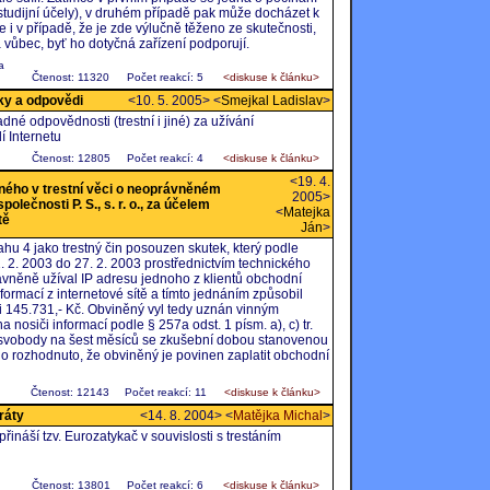
studijní účely), v druhém případě pak může docházet k
 i v případě, že je zde výlučně těženo ze skutečnosti,
 vůbec, byť ho dotyčná zařízení podporují.
a
Čtenost: 11320
Počet reakcí: 5
<diskuse k článku>
zky a odpovědi
<10. 5. 2005> <
Smejkal Ladislav
>
né odpovědnosti (trestní i jiné) za užívání
í Internetu
Čtenost: 12805
Počet reakcí: 4
<diskuse k článku>
<19. 4.
ného v trestní věci o neoprávněném
2005>
olečnosti P. S., s. r. o., za účelem
<
Matejka
tě
Ján
>
ahu 4 jako trestný čin posouzen skutek, který podle
1. 2. 2003 do 27. 2. 2003 prostřednictvím technického
ávněně užíval IP adresu jednoho z klientů obchodní
 informací z internetové sítě a tímto jednáním způsobil
ýši 145.731,- Kč. Obviněný vyl tedy uznán vinným
nosiči informací podle § 257a odst. 1 písm. a), c) tr.
 svobody na šest měsíců se zkušební dobou stanovenou
ylo rozhodnuto, že obviněný je povinen zaplatit obchodní
Čtenost: 12143
Počet reakcí: 11
<diskuse k článku>
ráty
<14. 8. 2004> <
Matějka Michal
>
ináší tzv. Eurozatykač v souvislosti s trestáním
Čtenost: 13801
Počet reakcí: 6
<diskuse k článku>