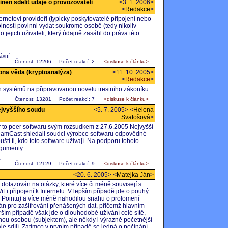
nen sdělit údaje o provozovateli
<3. 1. 2006>
<
Redakce
>
netoví provideři (typicky poskytovatelé připojení nebo
olností povinni vydat soukromé osobě (tedy nikoliv
 jejich uživateli, který údajně zasáhl do práva této
ávní
Čtenost: 12206
Počet reakcí: 2
<diskuse k článku>
ona věda (kryptoanalýza)
<11. 10. 2005>
<
Redakce
>
h systémů na připravovanou novelu trestního zákoníku
Čtenost: 13281
Počet reakcí: 7
<diskuse k článku>
Nejvyššího soudu
<5. 7. 2005> <
Helena
Svatošová
>
 to peer softwaru svým rozsudkem z 27.6.2005 Nejvyšší
eamCast shledali soudci výrobce softwaru odpovědné
ští ti, kdo toto software užívají. Na podporu tohoto
rgumenty.
a
Čtenost: 12129
Počet reakcí: 9
<diskuse k článku>
<20. 6. 2005> <
Matejka Ján
>
otazován na otázky, které více či méně souvisejí s
i připojení k Internetu. V lepším případě jde o pouhý
s Pointů) a více méně nahodilou snahu o prolomení
íván pro zašifrování přenášených dat, přičemž hlavním
ším případě však jde o dlouhodobé užívání celé sítě,
jednou osobou (subjektem), ale někdy i výrazně početnější
ále sdílí. Zatímco v prvním případě se jedná o počínání