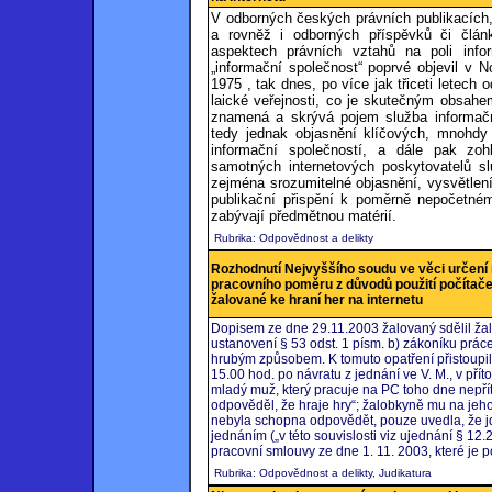
V odborných českých právních publikacích,
a rovněž i odborných příspěvků či člán
aspektech právních vztahů na poli info
„informační společnost“ poprvé objevil v 
1975 , tak dnes, po více jak třiceti letech o
laické veřejnosti, co je skutečným obsahe
znamená a skrývá pojem služba informačn
tedy jednak objasnění klíčových, mnohdy 
informační společností, a dále pak zoh
samotných internetových poskytovatelů sl
zejména srozumitelné objasnění, vysvětle
publikační přispění k poměrně nepočetné
zabývají předmětnou matérií.
Rubrika: Odpovědnost a delikty
Rozhodnutí Nejvyššího soudu ve věci určení 
pracovního poměru z důvodů použití počítač
žalované ke hraní her na internetu
Dopisem ze dne 29.11.2003 žalovaný sdělil žal
ustanovení § 53 odst. 1 písm. b) zákoníku prác
hrubým způsobem. K tomuto opatření přistoupil 
15.00 hod. po návratu z jednání ve V. M., v přítom
mladý muž, který pracuje na PC toho dne nepřít
odpověděl, že hraje hry“; žalobkyně mu na jeho
nebyla schopna odpovědět, pouze uvedla, že jd
jednáním („v této souvislosti viz ujednání § 12.
pracovní smlouvy ze dne 1. 11. 2003, které je
Rubrika: Odpovědnost a delikty, Judikatura