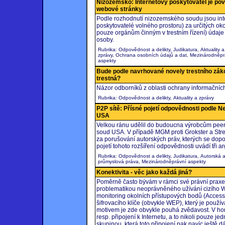
Nizozemsko: Internetový poskytovatel je povi
webové stránky
Podle rozhodnutí nizozemského soudu jsou inter
poskytovatelé volného prostoru) za určitých ok
pouze orgánům činným v trestním řízení) údaje o
osoby.
Rubrika: Odpovědnost a delikty, Judikatura, Aktuality a
zprávy, Ochrana osobních údajů a dat, Mezinárodněpr
aspekty
Bude podle navrhované novely trestního zák
trestná?
Názor odborníků z oblasti ochrany informačníc
Rubrika: Odpovědnost a delikty, Aktuality a zprávy
P2P sítě: Přísné pojetí odpovědnosti podle 
USA
Velkou ránu udělil do budoucna výrobcům peer
soud USA. V případě MGM proti Grokster a Str
za porušování autorských práv, kterých se dopou
pojetí tohoto rozšíření odpovědnosti uvádí tři a
Rubrika: Odpovědnost a delikty, Judikatura, Autorská 
průmyslová práva, Mezinárodněprávní aspekty
Konektivita - věc jako každá jiná?
Poměrně často bývám v rámci své právní praxe d
problematikou neoprávněného užívání cizího WiF
monitoring okolních přístupových bodů (Acces
šifrovacího klíče (obvykle WEP), který je použ
motivem je zde obvykle pouhá zvědavost. V hor
resp. připojení k Internetu, a to nikoli pouze 
skupinou, která toto připojení pak navíc ještě d