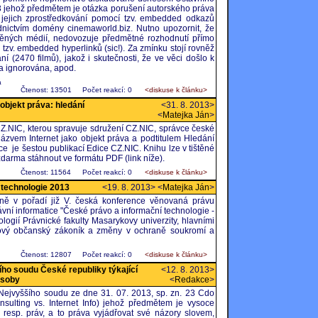
13 jehož předmětem je otázka porušení autorského práva
jejich zprostředkování pomocí tzv. embedded odkazů
dnictvím domény cinemaworld.biz. Nutno upozornit, že
ištěných médií, nedovozuje předmětné rozhodnutí přímo
 tzv. embedded hyperlinků (sic!). Za zmínku stojí rovněž
 (2470 filmů), jakož i skutečnosti, že ve věci došlo k
a ignorována, apod.
á
Čtenost: 13501
Počet reakcí: 0
<diskuse k článku>
objekt práva: hledání
<31. 8. 2013>
<
Matejka Ján
>
 CZ.NIC, kterou spravuje sdružení CZ.NIC, správce české
zvem Internet jako objekt práva a podtitulem Hledání
e je šestou publikací Edice CZ.NIC. Knihu lze v tištěné
darma stáhnout ve formátu PDF (link níže).
Čtenost: 11564
Počet reakcí: 0
<diskuse k článku>
 technologie 2013
<19. 8. 2013> <
Matejka Ján
>
ně v pořadí již V. česká konference věnovaná právu
vní informatice "České právo a informační technologie -
logií Právnické fakulty Masarykovy univerzity, hlavními
ový občanský zákoník a změny v ochraně soukromí a
Čtenost: 12807
Počet reakcí: 0
<diskuse k článku>
ího soudu České republiky týkající
<12. 8. 2013>
osoby
<
Redakce
>
Nejvyššího soudu ze dne 31. 07. 2013, sp. zn. 23 Cdo
lting vs. Internet Info) jehož předmětem je vysoce
 resp. práv, a to práva vyjádřovat své názory slovem,