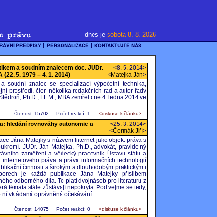
dnes je
sobota 8. 8. 2026
tikem a soudním znalecem doc. JUDr.
<8. 5. 2014>
(22. 5. 1979 – 4. 1. 2014)
<
Matejka Ján
>
a soudní znalec se specializací výpočetní technika,
otní prostředí, člen několika redakčních rad a autor řady
Štědroň, Ph.D., LL.M., MBA zemřel dne 4. ledna 2014 ve
Čtenost: 15702
Počet reakcí: 1
<diskuse k článku>
va: hledání rovnováhy autonomie a
<25. 3. 2014>
<
Čermák Jiří
>
kace Jána Matejky s názvem Internet jako objekt práva s
kromí. JUDr. Ján Matejka, Ph.D., advokát, pravidelný
rávního zaměření a vědecký pracovník Ústavu státu a
internetového práva a práva informačních technologií
likační činnosti a širokým a dlouhodobým praktickým i
borech je každá publikace Jána Matejky příslibem
ého odborného díla. To platí dvojnásob pro literaturu z
erá témata stále zůstávají nepokryta. Podívejme se tedy,
o ní vkládaná oprávněná očekávání.
Čtenost: 14075
Počet reakcí: 0
<diskuse k článku>