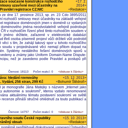
izace současné konstrukce rozhodčího
<17. 2.
smlouvy uzavřené mezi účastníky na
2014>
 Pravidel registrace CZ.NIC
<
Redakce
>
 ze dne 17. prosince 2013, sp. zn. 23 Cdo 3895/2011
ní rozhodčí smlouvy mezi účastníky na základě veřejné
del registrace doménových jmen v doméně cz vydaných
el doménového jména neodvolatelně veřejně podrobuje
ČR v rozhodčím řízení před tímto rozhodčím soudem v
 jméno držitele, zařazené v elektronické databázi
řetí osoba písemně projeví vůči držiteli vůli podrobit
věci s tím, že zahájí takový spor u tohoto rozhodčího
ho soudu v projednávané věci nemají přitom dopad na
mén. Systémy nestátního řešení doménových sporů u
zavedeny a známy jako Uniform Domain-Name Dispute-
incipu, než je zavedeno podle Pravidel a postupů při
Čtenost: 18113
Počet reakcí: 0
<diskuse k článku>
ráva: hledání rovnováhy
<15. 12. 2013>
. Vydání, 256 stran, 299 Kč
<
Bohumír Štědroň
>
 je monografie Jána Matejky s názvem „Internet jako
áhy autonomie a soukromí“, kterou vydalo renomované
nována aktuálnímu tématu postavení soukromí ve světě
 recenze přináší stručné ohlédnutí za touto publikací a
Čtenost: 14757
Počet reakcí: 0
<diskuse k článku>
stavního soudu České republiky
<15. 10. 2013>
hráněný obsah
<
Redakce
>
ě poměrně nepřiléhavě diskutované usnesení Ústavního