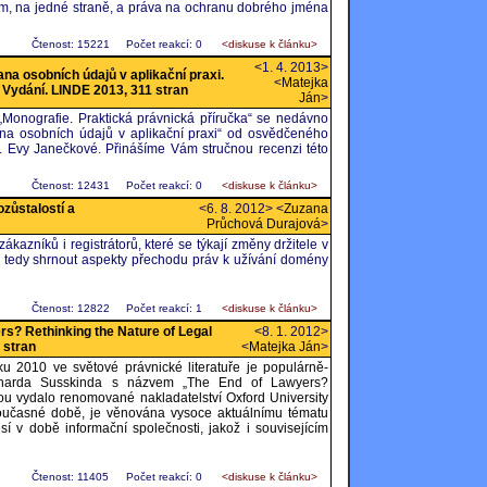
, na jedné straně, a práva na ochranu dobrého jména
Čtenost: 15221
Počet reakcí: 0
<diskuse k článku>
<1. 4. 2013>
a osobních údajů v aplikační praxi.
<
Matejka
. Vydání. LINDE 2013, 311 stran
Ján
>
Monografie. Praktická právnická příručka“ se nedávno
na osobních údajů v aplikační praxi“ od osvědčeného
. Evy Janečkové. Přinášíme Vám stručnou recenzi této
Čtenost: 12431
Počet reakcí: 0
<diskuse k článku>
zůstalostí a
<6. 8. 2012> <
Zuzana
Průchová Durajová
>
kazníků i registrátorů, které se týkají změny držitele v
e tedy shrnout aspekty přechodu práv k užívání domény
Čtenost: 12822
Počet reakcí: 1
<diskuse k článku>
s? Rethinking the Nature of Legal
<8. 1. 2012>
 stran
<
Matejka Ján
>
 2010 ve světové právnické literatuře je populárně-
icharda Susskinda s názvem „The End of Lawyers?
rou vydalo renomované nakladatelství Oxford University
současné době, je věnována vysoce aktuálnímu tématu
í v době informační společnosti, jakož i souvisejícím
Čtenost: 11405
Počet reakcí: 0
<diskuse k článku>