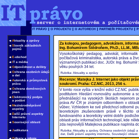
A
ktuality a zprávy
Za kolegou, pedagogem, advokátem, informa
S
lovník základních
Ing. Bohumírem Štědroňem, Ph.D., LL.M., MBA 
pojmů
Vysokoškolský pedagog, advokát, informatik 
E
-obchod
počítačová kriminalistika, autorská práva a živ
I
T a média
významných publikací doc. JUDr. Ing. Bohumír 
věku pouhých 34 let.
O
dpovědnost a delikty
O
chrana osobních údajů
Rubrika: Aktuality a zprávy
a dat
Recenze: Matejka J. Internet jako objekt prá
A
utorská a průmyslová
soukromí. Praha: CZ.NIC, 2013, 256 s.
práva
O
chrana doménových
V tomto roce vyšla v knižní edici CZ.NIC publi
jmen
podtitulem Hledání rovnováhy autonomie a sou
E
lektronický podpis
přednášející na vysokých školách nejenom p
a podání
práva AV ČR je známým odborníkem v oblasti 
M
ezinárodněprávní
vůbec. Vzhledem ke své předchozí odborné pub
aspekty
teoretickým zkušenostem právě v těchto o
D
alší právní aspekty
fundovaného a teoreticky velmi dobře podložen
Internetu
oblasti práv informačních technologií, kde někt
S
ouvisející oblasti
zda nejnovější Matejkova publikace naplnila d
J
udikatura
Rubrika: Aktuality a zprávy, Ochrana osobních údajů a
dat, Další právní aspekty internetu, Související oblasti
O
dkazy a zdroje