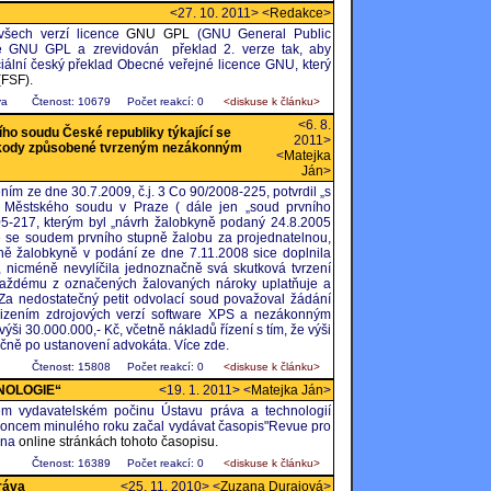
<27. 10. 2011> <
Redakce
>
všech verzí licence
GNU GPL
(GNU General Public
ze GNU GPL a zrevidován překlad 2. verze tak, aby
ální český překlad Obecné veřejné licence GNU, který
(FSF)
.
va
Čtenost: 10679
Počet reakcí: 0
<diskuse k článku>
<6. 8.
ího soudu České republiky týkající se
2011>
y škody způsobené tvrzeným nezákonným
<
Matejka
Ján
>
ím ze dne 30.7.2009, č.j. 3 Co 90/2008-225, potvrdil „s
 Městského soudu v Praze ( dále jen „soud prvního
05-217, kterým byl „návrh žalobkyně podaný 24.8.2005
 se soudem prvního stupně žalobu za projednatelnou,
ě žalobkyně v podání ze dne 7.11.2008 sice doplnila
, nicméně nevylíčila jednoznačně svá skutková tvrzení
 každému z označených žalovaných nároky uplatňuje a
 Za nedostatečný petit odvolací soud považoval žádání
izením zdrojových verzí software XPS a nezákonným
ýši 30.000.000,- Kč, včetně nákladů řízení s tím, že výši
čně po ustanovení advokáta. Více zde.
Čtenost: 15808
Počet reakcí: 0
<diskuse k článku>
NOLOGIE“
<19. 1. 2011> <
Matejka Ján
>
m vydavatelském počinu Ústavu práva a technologií
ý koncem minulého roku začal vydávat časopis"Revue pro
 na
online stránkách tohoto časopisu.
Čtenost: 16389
Počet reakcí: 0
<diskuse k článku>
ráva
<25. 11. 2010> <
Zuzana Durajová
>