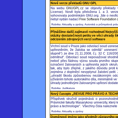
Nové verze překladů GNU GPL
Na webu
GNUGPL.cz
se objevily překlady 
License). Nově byla přeložena 1. a 3. ver
vyhovovala podmínkám GNU.org. Jde o neofici
nebyl vydán nadací
Free Software Foundation 
Rubrika: Aktuality a zprávy, Autorská a průmyslová prá
Přinášíme další zajímavé rozhodnutí Nejvyšš
otázky dostatečnosti petitu ve věci uhrad
odcizením zdrojových verzí software
Vrchní soud v Praze jako odvolací soud usnesen
upřesněním, že žaloba se odmítá“ usnesení
stupně“) ze dne 21.11.2008, č.j. 32 C 116/20
odmítnut“. Odvolací soud nepovažoval shodně
neboť přes řádnou výzvu soudu prvního stupn
označení žalovaných a upřesnila jejich okruh
tak, aby bylo zřejmé, z jakého důvodu proti
zejména z doplnění nevyplynul žalobní petit.
„uhradit škodu způsobenou nezákonným odc
užíváním tohoto autorského díla, minimálně ve v
úhrady jednotlivými žalovanými upřesní dodate
Rubrika: Judikatura
Nový časopis „REVUE PRO PRÁVO A TECH
Příspěvek stručně pojednává o pozoruhodné
Právnické fakulty Masarykovy univerzity, kter
právo a technologie". Všechny čísla naleznete
Rubrika: Aktuality a zprávy
Doménové jméno jako předmět zástavního p