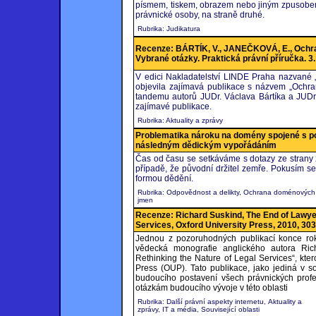
písmem, tiskem, obrazem nebo jiným zpusobem
právnické osoby, na straně druhé.
Rubrika: Judikatura
Recenze: BÁRTÍK, V., JANEČKOVÁ, E., Ochran
Vybrané otázky. Praktická právní příručka. 3
V edici Nakladatelství LINDE Praha nazvané „
objevila zajímavá publikace s názvem „Ochra
tandemu autorů JUDr. Václava Bártíka a JUDr
zajímavé publikace.
Rubrika: Aktuality a zprávy
Problematika nároku na domény spojené s po
následným dědickým vypořádáním
Čas od času se setkáváme s dotazy ze strany zá
případě, že původní držitel zemře. Pokusím s
formou dědění.
Rubrika: Odpovědnost a delikty, Ochrana doménových
jmen
Recenze: Richard Suskind, The End of Lawyer
Services, Oxford University Press, 2010, 303
Jednou z pozoruhodných publikací konce roku
vědecká monografie anglického autora R
Rethinking the Nature of Legal Services“, kte
Press (OUP). Tato publikace, jako jediná v 
budoucího postavení všech právnických profes
otázkám budoucího vývoje v této oblasti
Rubrika: Další právní aspekty internetu, Aktuality a
zprávy, IT a média, Související oblasti