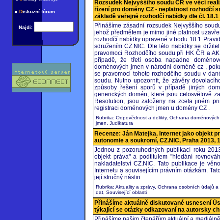
Rozsudek Nejvyššího soudu ČR ve věci real
řízení pro domény CZ - neplatnost rozhodčí 
D
iskuzní fórum
základě veřejné rozhodčí nabídky dle čl. 18.1
Přinášíme zásadní rozsudek Nejvyššího soudu
Najdi:
jehož předmětem je mimo jiné platnost uzavře
rozhodčí nabídky upravené v bodu 18.1 Pravi
sdružením CZ.NIC. Dle této nabídky se držit
pravomoci Rozhodčího soudu při HK ČR a AK 
případě, že třetí osoba napadne doménové
doménových jmen v národní doméně cz , pokud t
se pravomoci tohoto rozhodčího soudu v dané 
soudu. Nutno upozornit, že závěry dovolací
způsoby řešení sporů v případě jiných do
generických domén, které jsou celosvětově 
Resolution, jsou založeny na zcela jiném pr
registraci doménových jmen u domény CZ .
Rubrika: Odpovědnost a delikty, Ochrana doménových
jmen, Judikatura
Recenze: Ján Matejka, Internet jako objekt p
autonomie a soukromí, CZ.NIC, Praha 2013, 1
Jednou z pozoruhodných publikací roku 2013
objekt práva" a podtitulem "hledání rovnov
nakladatelství CZ.NIC. Tato publikace je vě
Internetu a souvisejícím právním otázkám. Tato
její stručný nástin.
Rubrika: Aktuality a zprávy, Ochrana osobních údajů a
dat, Související oblasti
Přinášíme aktuálně diskutované usnesení Ú
týkající se otázky odkazovaní na autorsky c
Přinášíme našim čtenářům aktuální a mediáln