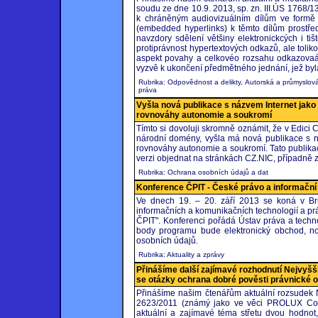
soudu ze dne 10.9. 2013, sp. zn. III.ÚS 1768/
k chráněným audiovizuálním dílům ve formě 
(embedded hyperlinks) k těmto dílům prostře
navzdory sdělení většiny elektronickcých i t
protiprávnost hypertextových odkazů, ale toliko
aspekt povahy a celkovéo rozsahu odkazovaání
vyzvě k ukončení předmětného jednání, jež byl
Rubrika: Odpovědnost a delikty, Autorská a průmyslov
práva
Vyšla nová publikace s názvem Internet jako 
rovnováhy autonomie a soukromí
Tímto si dovoluji skromně oznámit, že v Edici
národní domény, vyšla má nová publikace s ná
rovnováhy autonomie a soukromí. Tato publikac
verzi objednat na stránkách CZ.NIC, případně z
Rubrika: Ochrana osobních údajů a dat
Konference ČPIT - České právo a informační
Ve dnech 19. – 20. září 2013 se koná v Br
informačních a komunikačních technologií a prá
ČPIT". Konferenci pořádá Ústav práva a techno
body programu bude elektronický obchod, n
osobních údajů.
Rubrika: Aktuality a zprávy
Přinášíme další zajímavé rozhodnutí Nejvyšš
se otázky ochrana dobré pověsti právnické 
Přinášíme našim čtenářům aktuální rozsudek 
2623/2011 (známý jako ve věci PROLUX Consu
aktuální a zajímavé téma střetu dvou hodnot,